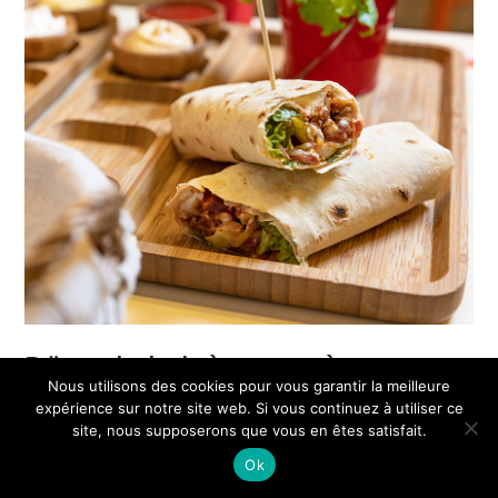
Döner kebab à gaz ou à
Nous utilisons des cookies pour vous garantir la meilleure
électrique : une machine
expérience sur notre site web. Si vous continuez à utiliser ce
indispensable pour votre
site, nous supposerons que vous en êtes satisfait.
Ok
restauration