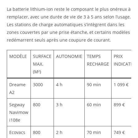
La batterie lithium-ion reste le composant le plus onéreux à
remplacer, avec une durée de vie de 3 à 5 ans selon l’usage.
Les stations de charge automatiques s’intègrent dans les
zones couvertes par une prise étanche, et certains modèles
redémarrent seuls après une coupure de courant.
MODÈLE
SURFACE
AUTONOMIE
TEMPS
PRIX
MAX.
RECHARGE
INDICATIF
(M²)
Dreame
3000
4 h
90 min
1 099 €
A2
Segway
800
3 h
60 min
899 €
Navimow
i108e
Ecovacs
800
2 h
70 min
749 €