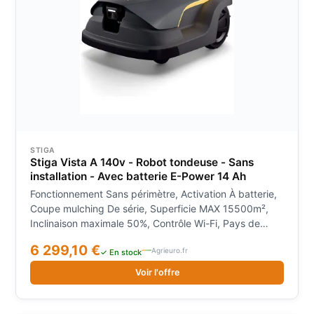
STIGA
Stiga Vista A 140v - Robot tondeuse - Sans
installation - Avec batterie E-Power 14 Ah
Fonctionnement Sans périmètre, Activation À batterie,
Coupe mulching De série, Superficie MAX 15500m²,
Inclinaison maximale 50%, Contrôle Wi-Fi, Pays de
fabrication Italie, Module GSM, Contrôle Bluetooth,
6 299,10 €
Agrieuro.fr
Gestion par App, Gestion à distance avec Alexa,
✓ En stock
Capteur d'obstacles Anticollision, Cartographie GPS,
Voir l'offre
Multizone, Zones d'exclusion, Équipement Avec
batterie, Caméra vidéo intégrée, Cartographie visuelle,
Type de moteur Électrique à induction, Type de