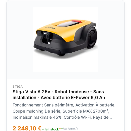
batterie Lithium (Li-Ion+), Voltage 25.2V, Ampères
batterie 14Ah, Couplage moteur/lame Direct, Nombre
de batteries 1, Mouvement des lames Pivotant,
Fonction Coupe-bordure Non, Type de roues Bandage
de roue en caoutchouc, Écran LCD Non
STIGA
Stiga Vista A 25v - Robot tondeuse - Sans
installation - Avec batterie E-Power 6,0 Ah
Fonctionnement Sans périmètre, Activation À batterie,
Coupe mulching De série, Superficie MAX 2700m²,
Inclinaison maximale 45%, Contrôle Wi-Fi, Pays de
fabrication Italie, Module GSM, Contrôle Bluetooth,
2 249,10 €
Agrieuro.fr
Gestion par App, Gestion à distance avec Alexa Non,
✓ En stock