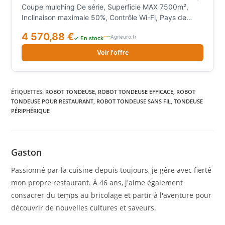
Coupe mulching De série, Superficie MAX 7500m²,
Inclinaison maximale 50%, Contrôle Wi-Fi, Pays de
fabrication Italie, Module GSM, Contrôle Bluetooth,
4 570,88 €
Agrieuro.fr
Gestion par App, Gestion à distance avec Alexa,
✓ En stock
Capteur d'obstacles Anticollision, Cartographie GPS,
Voir l'offre
Multizone, Zones d'exclusion, Type de moteur
Électrique à induction, Type de batterie Lithium (Li-
Ion+), Voltage 25.2V, Ampères batterie 5Ah, Couplage
moteur/lame Direct, Nombre de batteries 2,
ÉTIQUETTES
:
ROBOT TONDEUSE
,
ROBOT TONDEUSE EFFICACE
,
ROBOT
TONDEUSE POUR RESTAURANT
Mouvement des lames Pivotant, Fonction Coupe-
,
ROBOT TONDEUSE SANS FIL
,
TONDEUSE
PÉRIPHÉRIQUE
bordure, Type de roues Bandage de roue en
caoutchouc, Écran LCD Non
Gaston
Passionné par la cuisine depuis toujours, je gère avec fierté
mon propre restaurant. À 46 ans, j'aime également
consacrer du temps au bricolage et partir à l'aventure pour
découvrir de nouvelles cultures et saveurs.