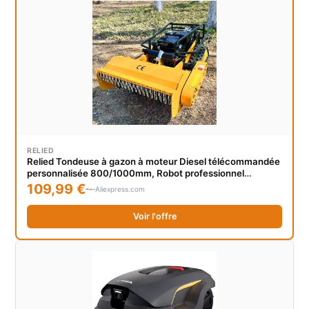
RELIED
Relied Tondeuse à gazon à moteur Diesel télécommandée
personnalisée 800/1000mm, Robot professionnel
12/15HP pour l'agriculture a
109,99 €
Aliexpress.com
Voir l'offre