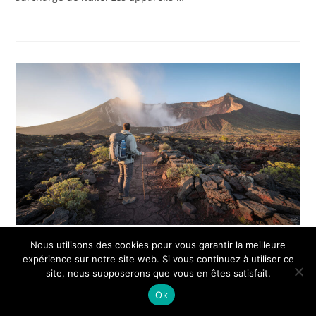
Nous utilisons des cookies pour vous garantir la meilleure
Visiter Piton de la Fournaise :
expérience sur notre site web. Si vous continuez à utiliser ce
conseils pour explorer le volcan
site, nous supposerons que vous en êtes satisfait.
actif
Ok