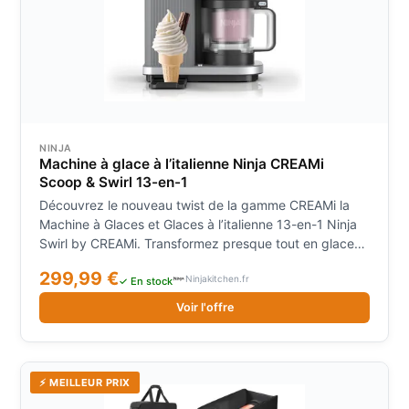
NINJA
Machine à glace à l’italienne Ninja CREAMi
Scoop & Swirl​ 13-en-1
Découvrez le nouveau twist de la gamme CREAMi la
Machine à Glaces et Glaces à l’italienne 13-en-1 Ninja
Swirl by CREAMi. Transformez presque tout en glace
glace à l’italienne et plus avec 13 modes. Profitez de
299,99 €
Ninjakitchen.fr
6 modes CREAMi classiques : Ice Cream (Crème
✓ En stock
glacée) Light Ice Cream (Crème glacée allégée) Gelato
Voir l'offre
Sorbet Frozen Yoghurt (Yaourt glacé) et Milkshake.
Utilisez le mode Mix-In (Extra) pour ajouter biscuits
pépites de chocolat et plus à vos glaces. Découvrez
6 modes Soft Serve (Glace à l’italienne) : MoFrozen
⚡ MEILLEUR PRIX
Yoghurt (Yaourt glacé) Fruiti (Fruiti) Ice Cream (Crème