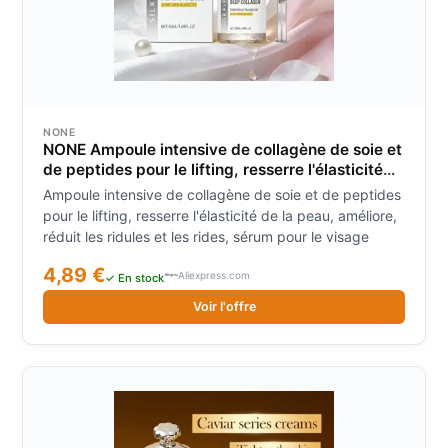
NONE
NONE Ampoule intensive de collagène de soie et
de peptides pour le lifting, resserre l'élasticité
de la peau, améliore, réduit les ridules et les
Ampoule intensive de collagène de soie et de peptides
rides, sérum pour le visage
pour le lifting, resserre l'élasticité de la peau, améliore,
réduit les ridules et les rides, sérum pour le visage
4,89 €
Aliexpress.com
✓ En stock
Voir l'offre