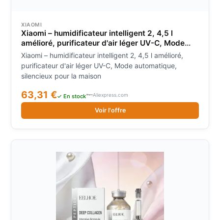
XIAOMI
Xiaomi – humidificateur intelligent 2, 4,5 l
amélioré, purificateur d'air léger UV-C, Mode
automatique, silencieux pour la maison
Xiaomi – humidificateur intelligent 2, 4,5 l amélioré,
purificateur d'air léger UV-C, Mode automatique,
silencieux pour la maison
63,31 €
Aliexpress.com
✓ En stock
Voir l'offre