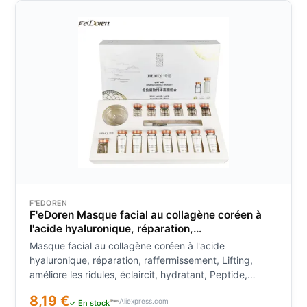
F'EDOREN
F'eDoren Masque facial au collagène coréen à
l'acide hyaluronique, réparation,
raffermissement, Lifting, améliore les ridules,
Masque facial au collagène coréen à l'acide
éclaircit, hydratant, Peptide, Essence, soins
hyaluronique, réparation, raffermissement, Lifting,
pour la peau
améliore les ridules, éclaircit, hydratant, Peptide,
Essence, soins pour la peau
8,19 €
Aliexpress.com
✓ En stock