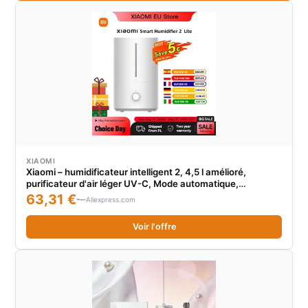
XIAOMI
Xiaomi – humidificateur intelligent 2, 4,5 l amélioré,
purificateur d'air léger UV-C, Mode automatique,
silencieux pour la maison
63,31 €
Aliexpress.com
Voir l'offre