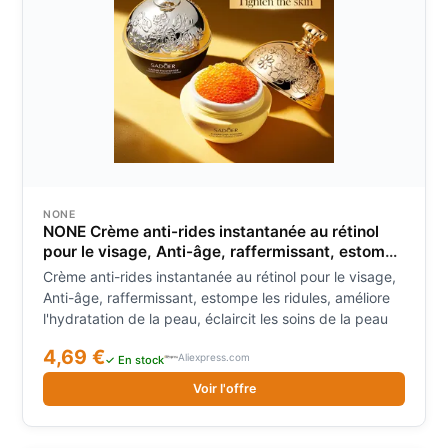
NONE
NONE Crème anti-rides instantanée au rétinol
pour le visage, Anti-âge, raffermissant, estompe
les ridules, améliore l'hydratation de la peau,
Crème anti-rides instantanée au rétinol pour le visage,
éclaircit les soins de la peau
Anti-âge, raffermissant, estompe les ridules, améliore
l'hydratation de la peau, éclaircit les soins de la peau
4,69 €
Aliexpress.com
✓ En stock
Voir l'offre