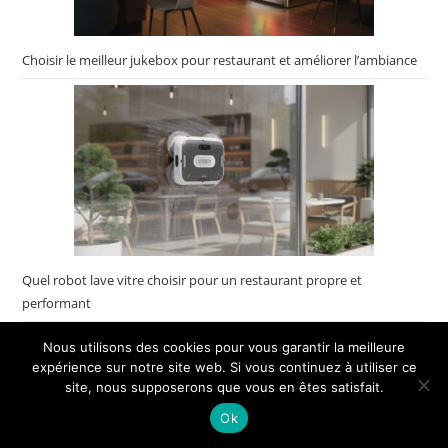
Choisir le meilleur jukebox pour restaurant et améliorer l’ambiance
Quel robot lave vitre choisir pour un restaurant propre et
performant
Nous utilisons des cookies pour vous garantir la meilleure
×
expérience sur notre site web. Si vous continuez à utiliser ce
🔥 TOP VENTE
Jack Daniel's Tennessee Whiskey JUKEBOX
site, nous supposerons que vous en êtes satisfait.
Voir l'offre
Design 40% Vol. 0,7l…
Ok
69,90 €