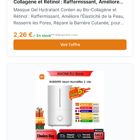
Collagène et Rétinol : Raffermissant, Améliore
l'Élasticité de la Peau, Resserre les Pores,
Masque Gel Hydratant Coréen au Bio-Collagène et
Répare la Barrière Cutanée, pour un Teint
Rétinol : Raffermissant, Améliore l'Élasticité de la Peau,
Éclatant
Resserre les Pores, Répare la Barrière Cutanée, pour
un Teint Éclatant
2,26 €
Aliexpress.com
✓ En stock
Voir l'offre