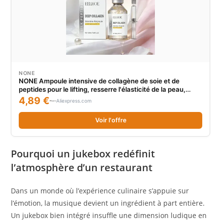
NONE
NONE Ampoule intensive de collagène de soie et de
peptides pour le lifting, resserre l'élasticité de la peau,
améliore, réduit les ridules et les rides, sérum pour le
4,89 €
Aliexpress.com
visage
Voir l'offre
Pourquoi un jukebox redéfinit
l’atmosphère d’un restaurant
Dans un monde où l’expérience culinaire s’appuie sur
l’émotion, la musique devient un ingrédient à part entière.
Un jukebox bien intégré insuffle une dimension ludique en