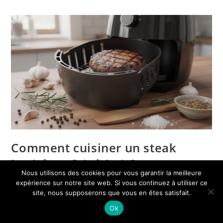
Comment cuisiner un steak
haché parfait à l’Airfryer pour
Nous utilisons des cookies pour vous garantir la meilleure
×
une cuisine maison réussie
expérience sur notre site web. Si vous continuez à utiliser ce
🔥 TOP VENTE
Marc Binet Créer Et Développer Son Restaurant :
site, nous supposerons que vous en êtes satisfait.
Voir l'offre
De La Créati…
La cuisson d’un
steak haché
au
Airfryer
révolutionne la
Ok
18,69 €
cuisine maison
en offrant un compromis idéal entre