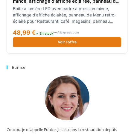
mince, affichage d'affiche éclairée, panneau de
Menu rétro-éclairé pour Restaurant, café,
Boîte à lumière LED avec cadre à pression mince,
magasins, panneau d'affichage mural
affichage d'affiche éclairée, panneau de Menu rétro-
éclairé pour Restaurant, café, magasins, panneau
d'affichage mural
48,99 €
Aliexpress.com
✓ En stock
Voir l'offre
Eunice
Coucou, je m’appelle Eunice. Je fais dans la restauration depuis