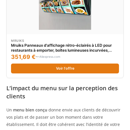
MRUIKS
Mruiks Panneaux d'affichage rétro-éclairés à LED pour
restaurants à emporter, boîtes lumineuses incurvées,
menu au plafond, 6 fouilles par colonne
351,69 €
Aliexpress.com
Voir l'offre
L’impact du menu sur la perception des
clients
Un
menu bien conçu
donne envie aux clients de découvrir
vos plats et de passer un bon moment dans votre
établissement. Il doit être cohérent avec l’identité de votre