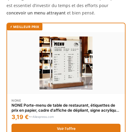
est essentiel d’investir du temps et des efforts pour
concevoir un menu attrayant
et bien pensé.
⚡ MEILLEUR PRIX
NONE
NONE Porte-menu de table de restaurant, étiquettes de
prix en papier, cadre d'affiche de dépliant, signe acrylique
magnétique, porte-notes, présentoir, A5, 148x210mm
3,19 €
Aliexpress.com
Voir l'offre