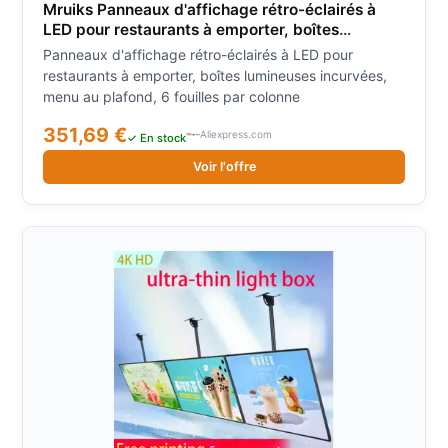
Mruiks Panneaux d'affichage rétro-éclairés à
LED pour restaurants à emporter, boîtes
lumineuses incurvées, menu au plafond, 6
Panneaux d'affichage rétro-éclairés à LED pour
fouilles par colonne
restaurants à emporter, boîtes lumineuses incurvées,
menu au plafond, 6 fouilles par colonne
351,69 €
Aliexpress.com
✓ En stock
Voir l'offre