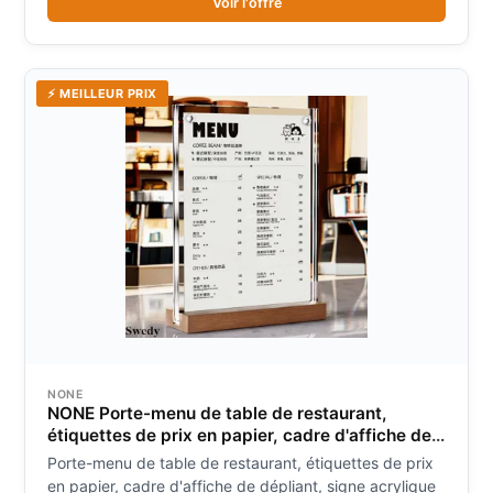
Voir l'offre
⚡ MEILLEUR PRIX
NONE
NONE Porte-menu de table de restaurant,
étiquettes de prix en papier, cadre d'affiche de
dépliant, signe acrylique magnétique, porte-
Porte-menu de table de restaurant, étiquettes de prix
notes, présentoir, A5, 148x210mm
en papier, cadre d'affiche de dépliant, signe acrylique