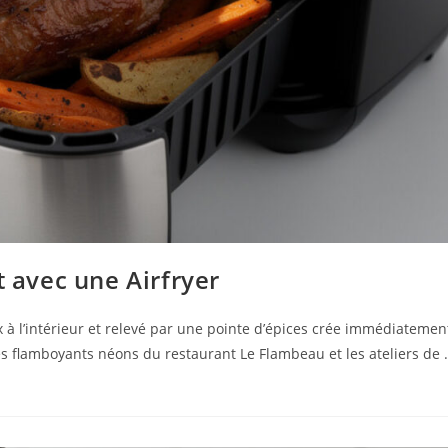
t avec une Airfryer
ux à l’intérieur et relevé par une pointe d’épices crée immédiatemen
les flamboyants néons du restaurant Le Flambeau et les ateliers de