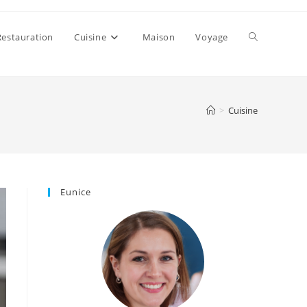
Toggle
Restauration
Cuisine
Maison
Voyage
website
>
Cuisine
search
Eunice