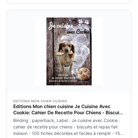
EDITIONS MON CHIEN CUISINE
Editions Mon chien cuisine Je Cuisine Avec
Cookie: Cahier De Recette Pour Chiens - Biscuits
Et Repas Fait Maison - 100 Fiches Décorées Et
Binding : paperback, Label : Je cuisine avec Cookie :
Faciles À Remplir - 15 X 23 Cm
cahier de recette pour chiens - biscuits et repas fait
maison - 100 fiches décorées et faciles à remplir - 15 x