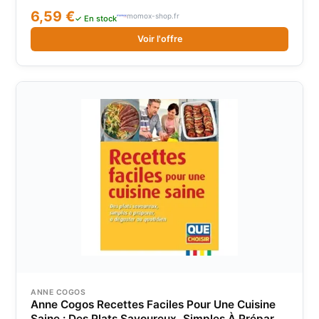
23 cm, medium : paperback, numberOfPages : 102,
6,59 €
momox-shop.fr
publicationDate : 2020-03-07, authors : Editions Mon
✓ En stock
chien cuisine, languages : french
Voir l'offre
ANNE COGOS
Anne Cogos Recettes Faciles Pour Une Cuisine
Saine : Des Plats Savoureux, Simples À Préparer,