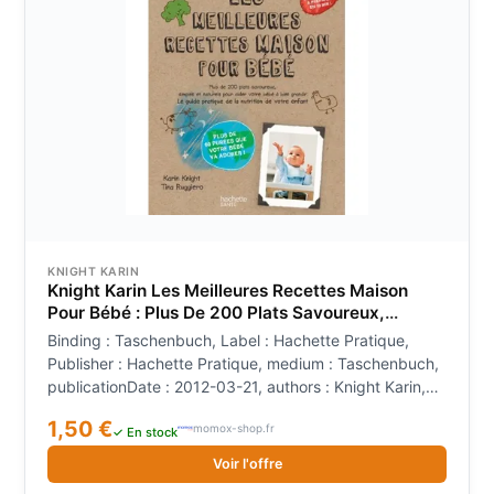
KNIGHT KARIN
Knight Karin Les Meilleures Recettes Maison
Pour Bébé : Plus De 200 Plats Savoureux,
Simples Et Naturels Pour Aider Votre Bébé À
Binding : Taschenbuch, Label : Hachette Pratique,
Bien Grandir
Publisher : Hachette Pratique, medium : Taschenbuch,
publicationDate : 2012-03-21, authors : Knight Karin,
Ruggiero Tina, translators : Anne-Marie Naboudet-
1,50 €
momox-shop.fr
Martin, languages : french, ISBN : 2012305776
✓ En stock
Voir l'offre