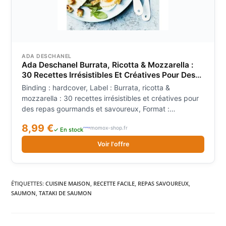
ADA DESCHANEL
Ada Deschanel Burrata, Ricotta & Mozzarella :
30 Recettes Irrésistibles Et Créatives Pour Des
Repas Gourmands Et Savoureux
Binding : hardcover, Label : Burrata, ricotta &
mozzarella : 30 recettes irrésistibles et créatives pour
des repas gourmands et savoureux, Format :
illustrated, medium : hardcover, numberOfPages : 96,
8,99 €
momox-shop.fr
publicationDate : 2025-06-11, authors : Ada
✓ En stock
Deschanel, languages : french, ISBN : 201732180X
Voir l'offre
ÉTIQUETTES
:
CUISINE MAISON
,
RECETTE FACILE
,
REPAS SAVOUREUX
,
SAUMON
,
TATAKI DE SAUMON