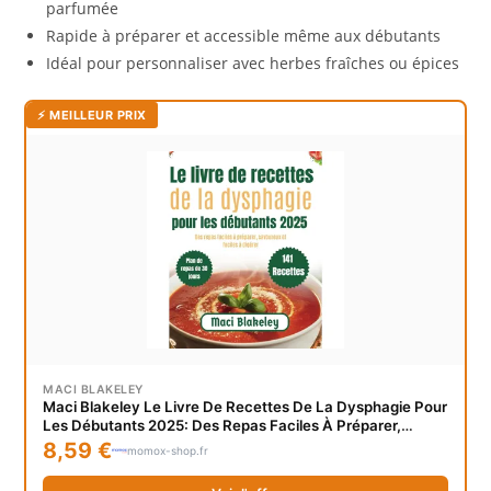
parfumée
Rapide à préparer et accessible même aux débutants
Idéal pour personnaliser avec herbes fraîches ou épices
⚡ MEILLEUR PRIX
MACI BLAKELEY
Maci Blakeley Le Livre De Recettes De La Dysphagie Pour
Les Débutants 2025: Des Repas Faciles À Préparer,
Savoureux Et Faciles À Digérer
8,59 €
momox-shop.fr