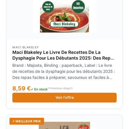
MACI BLAKELEY
Maci Blakeley Le Livre De Recettes De La
Dysphagie Pour Les Débutants 2025: Des Repas
Faciles À Préparer, Savoureux Et Faciles À
Brand : Majosta, Binding : paperback, Label : Le livre
Digérer
de recettes de la dysphagie pour les débutants 2025 :
Des repas faciles à préparer, savoureux et faciles à
digérer, medium : paperback, numberOfPages : 119,
8,59 €
momox-shop.fr
publicationDate : 2024-10-22, authors : Maci Blakeley,
✓ En stock
languages : french
Voir l'offre
⚡ MEILLEUR PRIX