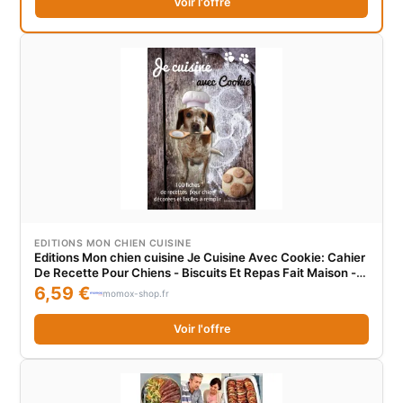
Voir l'offre
EDITIONS MON CHIEN CUISINE
Editions Mon chien cuisine Je Cuisine Avec Cookie: Cahier
De Recette Pour Chiens - Biscuits Et Repas Fait Maison -
100 Fiches Décorées Et Faciles À Remplir - 15 X 23 Cm
6,59 €
momox-shop.fr
Voir l'offre