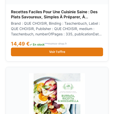
Recettes Faciles Pour Une Cuisinie Saine : Des
Plats Savoureux, Simples À Préparer, À
Déguster Au Quotidien
Brand : QUE CHOISIR, Binding : Taschenbuch, Label :
QUE CHOISIR, Publisher : QUE CHOISIR, medium :
Taschenbuch, numberOfPages : 335, publicationDate :
2020-09-29
14,49 €
momox-shop.fr
✓ En stock
Voir l'offre