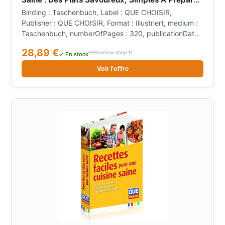
À Déguster Au Quotidien
Binding : Taschenbuch, Label : QUE CHOISIR,
Publisher : QUE CHOISIR, Format : Illustriert, medium :
Taschenbuch, numberOfPages : 320, publicationDate :
2024-01-17, releaseDate : 2024-01-17, authors : Anne
28,89 €
momox-shop.fr
Cogos, Solveig Darrigo Dartinet, Véronique Liégeois,
✓ En stock
Collectif
Voir l'offre