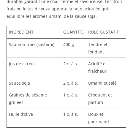
durable, garantit une chair ferme et savoureuse. Le citron
frais ou le jus de yuzu apporte la note acidulée qui
équilibre les arômes umami de la sauce soja.
INGRÉDIENT
QUANTITÉ
RÔLE GUSTATIF
Saumon frais (sashimi)
400 g
Tendre et
fondant
Jus de citron
2 c. à s.
Acidité et
fraîcheur
Sauce soja
2 c. à s.
Umami et salé
Graines de sésame
1 c. à s.
Croquant et
grillées
parfum
Huile d’olive
1 c. à s.
Doux et
gourmand