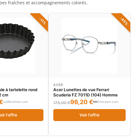
bes fraîches et accompagnements colorés.
-45%
-11%
ACER
e à tartelette rond
Acer Lunettes de vue Ferrari
12 cm
Scuderia FZ 7011D (104) Homme
€
96,20 €
Recettes.com
Otticasm.com
175,00 €
oir l'offre
Voir l'offre