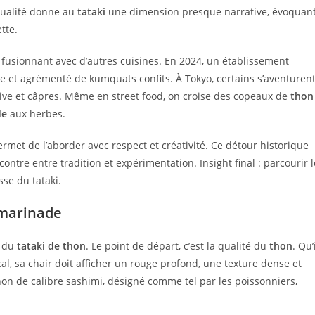
qualité donne au
tataki
une dimension presque narrative, évoquan
tte.
fusionnant avec d’autres cuisines. En 2024, un établissement
te et agrémenté de kumquats confits. À Tokyo, certains s’aventuren
live et câpres. Même en street food, on croise des copeaux de
thon
de
aux herbes.
rmet de l’aborder avec respect et créativité. Ce détour historique
ntre entre tradition et expérimentation. Insight final : parcourir l
se du tataki.
 marinade
s du
tataki de thon
. Le point de départ, c’est la qualité du
thon
. Qu’
cal, sa chair doit afficher un rouge profond, une texture dense et
hon de calibre sashimi, désigné comme tel par les poissonniers,