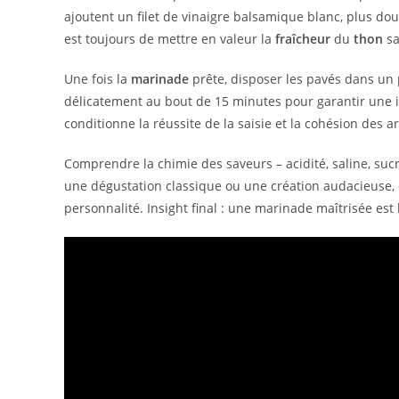
ajoutent un filet de vinaigre balsamique blanc, plus dou
est toujours de mettre en valeur la
fraîcheur
du
thon
sa
Une fois la
marinade
prête, disposer les pavés dans un 
délicatement au bout de 15 minutes pour garantir une
conditionne la réussite de la saisie et la cohésion des 
Comprendre la chimie des saveurs – acidité, saline, sucr
une dégustation classique ou une création audacieuse, c
personnalité. Insight final : une marinade maîtrisée est