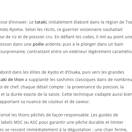
esse d’innover. Le
tataki
, initialement élaboré dans la région de To
moto Ryoma. Selon les récits, ce guerrier visionnaire souhaitait
 de riz et de poisson cru. En défiant les codes, il mit au point un
poisson dans une
poêle
ardente, puis à le plonger dans un bain
e surprenante, contrastant entre un extérieur légèrement caramélis
’abord dans les élites de Kyoto et d’Osaka, puis vers les grandes
taki de thon
a supplanté les sashimis classiques dans de nombre
 Foi de chef, chaque détail compte : la provenance du poisson, la
et la durée exacte de la saisie. Cette technique s’adapte aussi bie
 apportant sa nuance de couleur et de saveur.
alorisé les thons pêchés de façon responsable. Les guides de
labels MSC ou ASC pour garantir une pêche durable et limiter
ères se ressent immédiatement à la dégustation : une chair ferme,