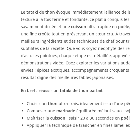
Le
tataki
de
thon
évoque immédiatement l’alliance de 
texture à la fois ferme et fondante, ce plat a conquis 
savamment dosée et une
cuisson
ultra-rapide en
poêle
une fine croûte tout en préservant un cœur cru. À traver
meilleurs ingrédients et des techniques de chef pour
t
subtilités de la recette. Que vous soyez néophyte désire
d’astuces pointues, chaque étape est détaillée, appuyée p
démonstrations vidéo. Osez explorer les variations aud
envies : épices exotiques, accompagnements croquants 
résultat digne des meilleures tables japonaises.
En bref : réussir un tataki de thon parfait
Choisir un
thon
ultra-frais, idéalement issu d’une p
Composer une
marinade
équilibrée mêlant sauce soja
Maîtriser la
cuisson
: saisir 20 à 30 secondes en
poêl
Appliquer la technique de
trancher
en fines lamelles