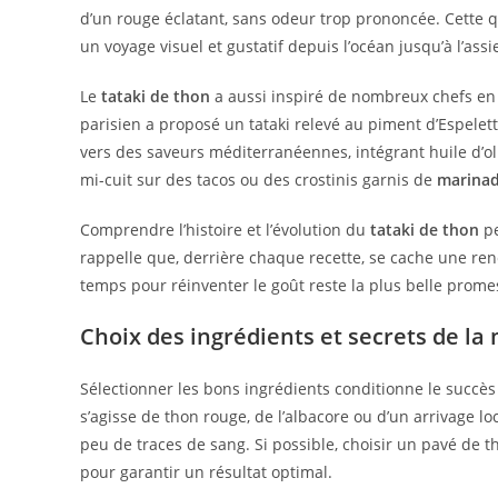
d’un rouge éclatant, sans odeur trop prononcée. Cette 
un voyage visuel et gustatif depuis l’océan jusqu’à l’assie
Le
tataki de thon
a aussi inspiré de nombreux chefs en 
parisien a proposé un tataki relevé au piment d’Espelet
vers des saveurs méditerranéennes, intégrant huile d’o
mi-cuit sur des tacos ou des crostinis garnis de
marina
Comprendre l’histoire et l’évolution du
tataki de thon
pe
rappelle que, derrière chaque recette, se cache une renco
temps pour réinventer le goût reste la plus belle promes
Choix des ingrédients et secrets de la
Sélectionner les bons ingrédients conditionne le succè
s’agisse de thon rouge, de l’albacore ou d’un arrivage lo
peu de traces de sang. Si possible, choisir un pavé de t
pour garantir un résultat optimal.