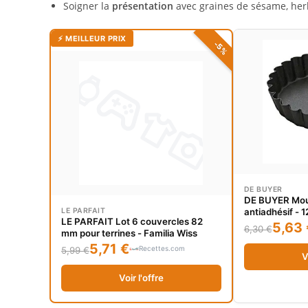
Soigner la
présentation
avec graines de sésame, her
⚡ MEILLEUR PRIX
-5%
DE BUYER
DE BUYER Moul
LE PARFAIT
antiadhésif - 
LE PARFAIT Lot 6 couvercles 82
5,63 
6,30 €
mm pour terrines - Familia Wiss
5,71 €
Recettes.com
5,99 €
V
Voir l'offre