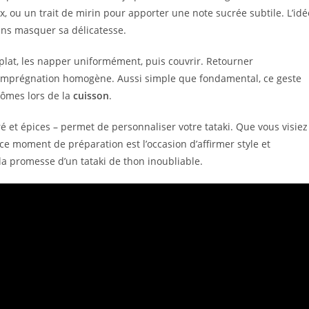
x, ou un trait de mirin pour apporter une note sucrée subtile. L’idé
ns masquer sa délicatesse.
plat, les napper uniformément, puis couvrir. Retourner
 imprégnation homogène. Aussi simple que fondamental, ce geste
arômes lors de la
cuisson
.
é et épices – permet de personnaliser votre tataki. Que vous visiez
e moment de préparation est l’occasion d’affirmer style et
 la promesse d’un tataki de thon inoubliable.