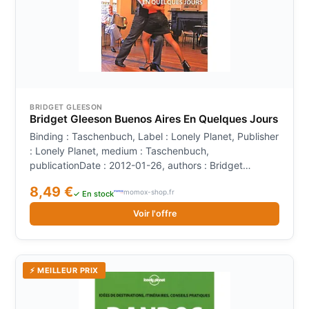
BRIDGET GLEESON
Bridget Gleeson Buenos Aires En Quelques Jours
Binding : Taschenbuch, Label : Lonely Planet, Publisher
: Lonely Planet, medium : Taschenbuch,
publicationDate : 2012-01-26, authors : Bridget
Gleeson, translators : Marine Héligon, Frédérique
8,49 €
momox-shop.fr
Hélion-Guerrini, languages : french, ISBN : 2816120775
✓ En stock
Voir l'offre
⚡ MEILLEUR PRIX