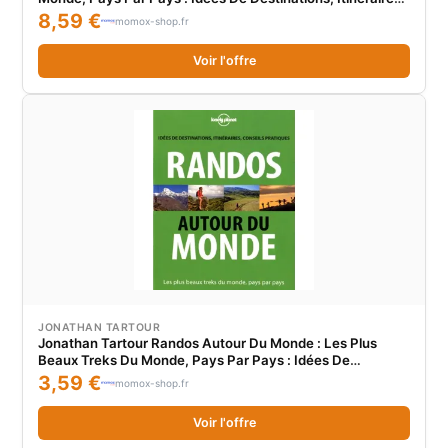
Conseils Pratiques
8,59 €
momox-shop.fr
Voir l'offre
JONATHAN TARTOUR
Jonathan Tartour Randos Autour Du Monde : Les Plus
Beaux Treks Du Monde, Pays Par Pays : Idées De
Destinations, Itinéraires, Conseils Pratiques
3,59 €
momox-shop.fr
Voir l'offre