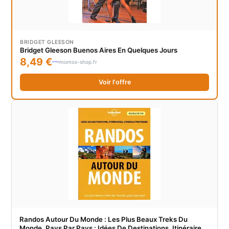
BRIDGET GLEESON
Bridget Gleeson Buenos Aires En Quelques Jours
8,49 €
momox-shop.fr
Voir l'offre
Randos Autour Du Monde : Les Plus Beaux Treks Du
Monde, Pays Par Pays : Idées De Destinations, Itinéraires,