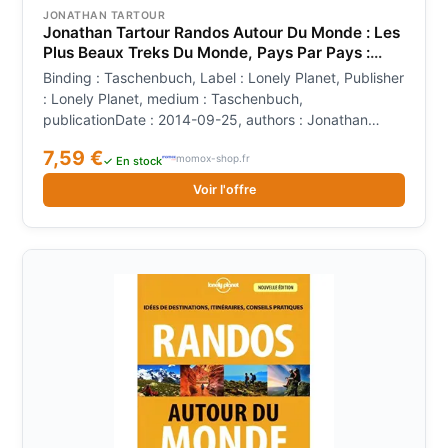
JONATHAN TARTOUR
Jonathan Tartour Randos Autour Du Monde : Les
Plus Beaux Treks Du Monde, Pays Par Pays :
Idées De Destinations, Itinéraires, Conseils
Binding : Taschenbuch, Label : Lonely Planet, Publisher
Pratiques
: Lonely Planet, medium : Taschenbuch,
publicationDate : 2014-09-25, authors : Jonathan
Tartour, languages : french, ISBN : 2816142469
7,59 €
momox-shop.fr
✓ En stock
Voir l'offre