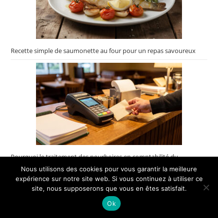
Recette simple de saumonette au four pour un repas savoureux
Pourquoi le traitement des pourboires en comptabilité du
restaurant varie et comment l’unifier
Nous utilisons des cookies pour vous garantir la meilleure
×
expérience sur notre site web. Si vous continuez à utiliser ce
🔥 TOP VENTE
site, nous supposerons que vous en êtes satisfait.
Bridget Gleeson Buenos Aires En Quelques Jours
Voir l'offre
Ok
8,49 €