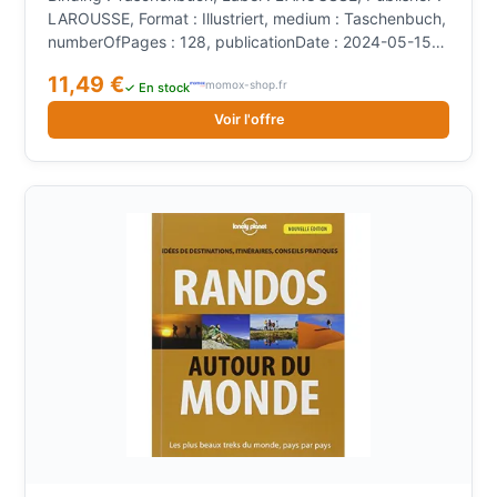
LAROUSSE, Format : Illustriert, medium : Taschenbuch,
numberOfPages : 128, publicationDate : 2024-05-15,
authors : Samuel Bourille, ISBN : 2036058604
11,49 €
momox-shop.fr
✓ En stock
Voir l'offre