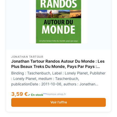
JONATHAN TARTOUR
Jonathan Tartour Randos Autour Du Monde : Les
Plus Beaux Treks Du Monde, Pays Par Pays :
Idées De Destinations, Itinéraires, Conseils
Binding : Taschenbuch, Label : Lonely Planet, Publisher
Pratiques
: Lonely Planet, medium : Taschenbuch,
publicationDate : 2011-10-06, authors : Jonathan
Tartour, languages : french, ISBN : 2816108880
3,59 €
momox-shop.fr
✓ En stock
Voir l'offre