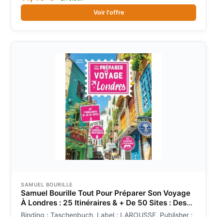
Voir l'offre
SAMUEL BOURILLE
Samuel Bourille Tout Pour Préparer Son Voyage
À Londres : 25 Itinéraires & + De 50 Sites : Des
Conseils Pratiques, 30 Cartes À Télécharger
Binding : Taschenbuch, Label : LAROUSSE, Publisher :