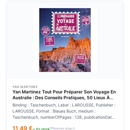
YAN MARTINEZ
Yan Martinez Tout Pour Préparer Son Voyage En
Australie : Des Conseils Pratiques, 50 Lieux À
Couper Le Souffle, Près De 30 Itinéraires
Binding : Taschenbuch, Label : LAROUSSE, Publisher :
LAROUSSE, Format : Blaues Buch, medium :
Taschenbuch, numberOfPages : 128, publicationDate :
2024-02-14, releaseDate : 2023-06-07, authors : Yan
11,49 €
momox-shop.fr
Martinez, ISBN : 2036047149
✓ En stock