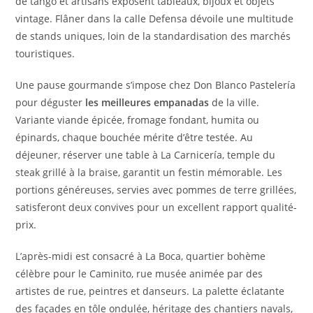
de tango et artisans exposent tableaux, bijoux et objets
vintage. Flâner dans la calle Defensa dévoile une multitude
de stands uniques, loin de la standardisation des marchés
touristiques.
Une pause gourmande s’impose chez Don Blanco Pastelería
pour déguster
les meilleures empanadas
de la ville.
Variante viande épicée, fromage fondant, humita ou
épinards, chaque bouchée mérite d’être testée. Au
déjeuner, réserver une table à La Carnicería, temple du
steak grillé à la braise, garantit un festin mémorable. Les
portions généreuses, servies avec pommes de terre grillées,
satisferont deux convives pour un excellent rapport qualité-
prix.
L’après-midi est consacré à La Boca, quartier bohème
célèbre pour le Caminito, rue musée animée par des
artistes de rue, peintres et danseurs. La palette éclatante
des façades en tôle ondulée, héritage des chantiers navals,