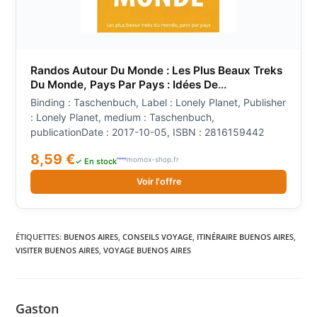
Randos Autour Du Monde : Les Plus Beaux Treks
Du Monde, Pays Par Pays : Idées De
Destinations, Itinéraires, Conseils Pratiques
Binding : Taschenbuch, Label : Lonely Planet, Publisher
: Lonely Planet, medium : Taschenbuch,
publicationDate : 2017-10-05, ISBN : 2816159442
8,59 €
momox-shop.fr
✓ En stock
Voir l'offre
ÉTIQUETTES
:
BUENOS AIRES
,
CONSEILS VOYAGE
,
ITINÉRAIRE BUENOS AIRES
,
VISITER BUENOS AIRES
,
VOYAGE BUENOS AIRES
Gaston