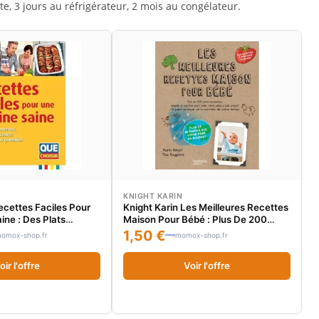
e, 3 jours au réfrigérateur, 2 mois au congélateur.
KNIGHT KARIN
cettes Faciles Pour
Knight Karin Les Meilleures Recettes
ine : Des Plats
Maison Pour Bébé : Plus De 200
mples À Préparer, À
Plats Savoureux, Simples Et Naturels
1,50 €
omox-shop.fr
momox-shop.fr
uotidien
Pour Aider Votre Bébé À Bien
Grandir
oir l'offre
Voir l'offre