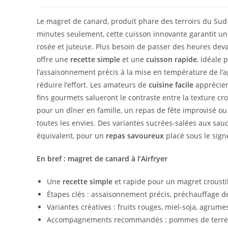
Le magret de canard, produit phare des terroirs du Sud-
minutes seulement, cette cuisson innovante garantit un
rosée et juteuse. Plus besoin de passer des heures devan
offre une
recette simple
et une
cuisson rapide
, idéale
l’assaisonnement précis à la mise en température de l’
réduire l’effort. Les amateurs de
cuisine facile
appréciero
fins gourmets salueront le contraste entre la texture cro
pour un dîner en famille, un repas de fête improvisé ou 
toutes les envies. Des variantes sucrées-salées aux sau
équivalent, pour un
repas savoureux
placé sous le signe
En bref : magret de canard à l’Airfryer
Une
recette simple
et rapide pour un magret crousti
Étapes clés : assaisonnement précis, préchauffage de 
Variantes créatives : fruits rouges, miel-soja, agrum
Accompagnements recommandés : pommes de terre cro