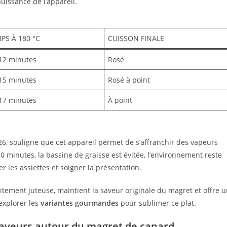
puissance de l’appareil.
PS À 180 °C
CUISSON FINALE
12 minutes
Rosé
15 minutes
Rosé à point
17 minutes
À point
026, souligne que cet appareil permet de s’affranchir des vapeurs
0 minutes, la bassine de graisse est évitée, l’environnement reste
 les assiettes et soigner la présentation.
itement juteuse, maintient la saveur originale du magret et offre 
 explorer les
variantes gourmandes
pour sublimer ce plat.
aveurs autour du magret de canard