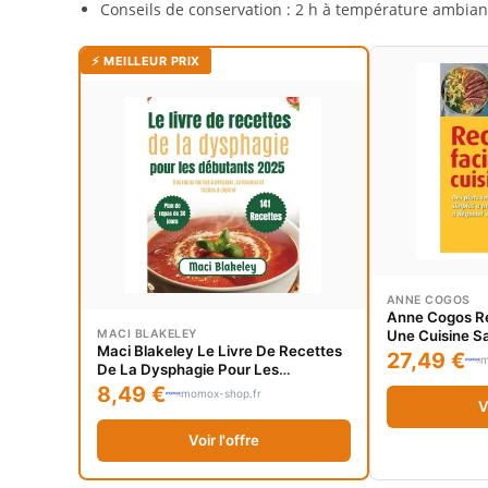
Conseils de conservation : 2 h à température ambiant
⚡ MEILLEUR PRIX
ANNE COGOS
Anne Cogos Re
MACI BLAKELEY
Une Cuisine Sa
Maci Blakeley Le Livre De Recettes
Savoureux, Si
27,49 €
m
De La Dysphagie Pour Les
Déguster Au Q
Débutants 2025: Des Repas Faciles
8,49 €
momox-shop.fr
À Préparer, Savoureux Et Faciles À
V
Digérer
Voir l'offre