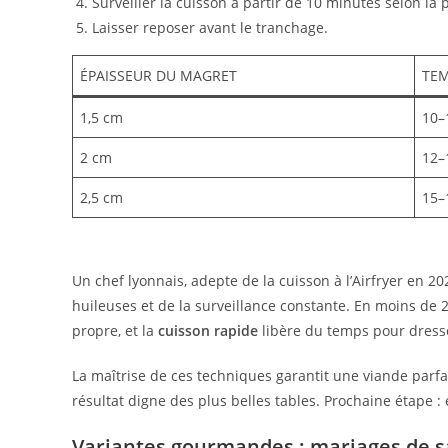
Surveiller la cuisson à partir de 10 minutes selon la 
Laisser reposer avant le tranchage.
ÉPAISSEUR DU MAGRET
TEM
1,5 cm
10–
2 cm
12–
2,5 cm
15–
Un chef lyonnais, adepte de la cuisson à l’Airfryer en 2
huileuses et de la surveillance constante. En moins de 2
propre, et la
cuisson rapide
libère du temps pour dresser
La maîtrise de ces techniques garantit une viande parfa
résultat digne des plus belles tables. Prochaine étape :
Variantes gourmandes : mariages de s