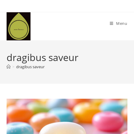
Skip
to
content
Menu
dragibus saveur
>
dragibus saveur