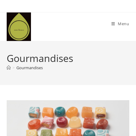
Skip
to
content
Menu
Gourmandises
>
Gourmandises