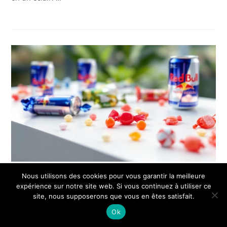
Bonbons japonais Red Bull :
Nous utilisons des cookies pour vous garantir la meilleure
expérience sur notre site web. Si vous continuez à utiliser ce
sont‑ils différents des energy
site, nous supposerons que vous en êtes satisfait.
drinks classiques
Ok