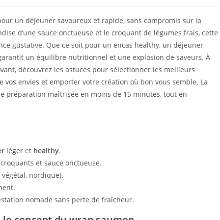
our un déjeuner savoureux et rapide, sans compromis sur la
ise d’une sauce onctueuse et le croquant de légumes frais, cette
nce gustative. Que ce soit pour un encas healthy, un déjeuner
ntit un équilibre nutritionnel et une explosion de saveurs. À
novant, découvrez les astuces pour sélectionner les meilleurs
de vos envies et emporter votre création où bon vous semble. La
ne préparation maîtrisée en moins de 15 minutes, tout en
er
léger et
healthy
.
croquants et sauce onctueuse.
 végétal, nordique).
ent.
station nomade sans perte de fraîcheur.
: le concept du wrap saumon