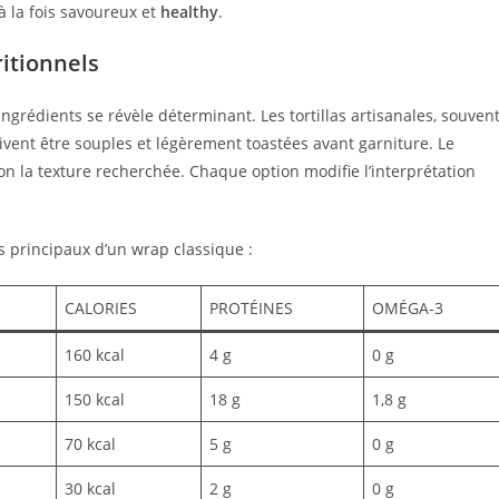
à la fois savoureux et
healthy
.
ritionnels
rédients se révèle déterminant. Les tortillas artisanales, souven
vent être souples et légèrement toastées avant garniture. Le
lon la texture recherchée. Chaque option modifie l’interprétation
s principaux d’un wrap classique :
CALORIES
PROTÉINES
OMÉGA-3
160 kcal
4 g
0 g
150 kcal
18 g
1,8 g
70 kcal
5 g
0 g
30 kcal
2 g
0 g