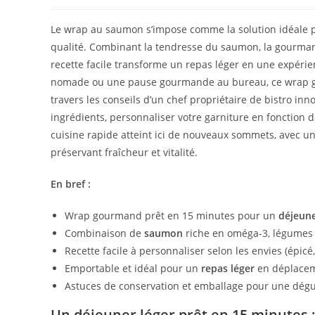
Le wrap au saumon s’impose comme la solution idéale p
qualité. Combinant la tendresse du saumon, la gourmand
recette facile transforme un repas léger en une expérie
nomade ou une pause gourmande au bureau, ce wrap gara
travers les conseils d’un chef propriétaire de bistro in
ingrédients, personnaliser votre garniture en fonction 
cuisine rapide atteint ici de nouveaux sommets, avec u
préservant fraîcheur et vitalité.
En bref :
Wrap gourmand prêt en 15 minutes pour un
déjeun
Combinaison de
saumon
riche en oméga-3, légumes 
Recette facile à personnaliser selon les envies (épicé,
Emportable et idéal pour un
repas léger
en déplacem
Astuces de conservation et emballage pour une dégu
Un déjeuner léger prêt en 15 minutes 