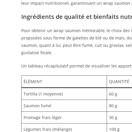
leur impact nutritionnel, garantissant un wrap saumon 
Ingrédients de qualité et bienfaits nut
Pour obtenir un wrap saumon mémorable, le choix des ing
proposées sous forme de galettes de blé ou de maïs, doi
saumon, quant à lui, peut être fumé, cuit ou gravlax, se
gustative finale.
Un tableau récapitulatif permet de visualiser les apport
ÉLÉMENT
QUANTITÉ
Tortilla (1 moyenne)
60 g
Saumon fumé
80 g
Fromage frais léger
30 g
Légumes frais (mélange)
100 g