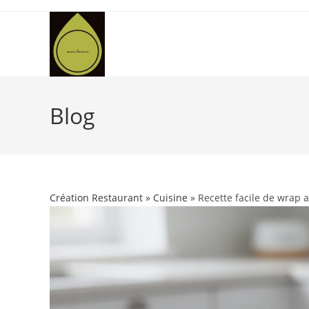
Skip
to
content
Blog
Création Restaurant
»
Cuisine
» Recette facile de wrap