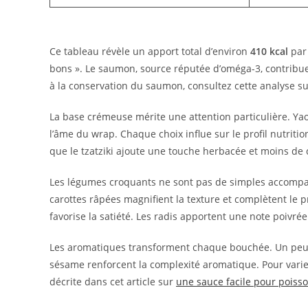
Ce tableau révèle un apport total d’environ
410 kcal
par 
bons ». Le saumon, source réputée d’oméga-3, contribue 
à la conservation du saumon, consultez cette analyse s
La base crémeuse mérite une attention particulière. Yao
l’âme du wrap. Chaque choix influe sur le profil nutriti
que le tzatziki ajoute une touche herbacée et moins de c
Les légumes croquants ne sont pas de simples accompa
carottes râpées magnifient la texture et complètent le pr
favorise la satiété. Les radis apportent une note poivrée
Les aromatiques transforment chaque bouchée. Un peu d
sésame renforcent la complexité aromatique. Pour varie
décrite dans cet article sur
une sauce facile pour poiss