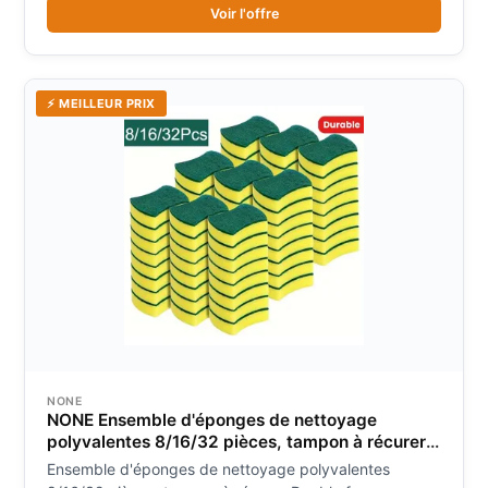
Voir l'offre
⚡ MEILLEUR PRIX
NONE
NONE Ensemble d'éponges de nettoyage
polyvalentes 8/16/32 pièces, tampon à récurer
Double face Durable, parfait pour la cuisine et
Ensemble d'éponges de nettoyage polyvalentes
l'usage domestique