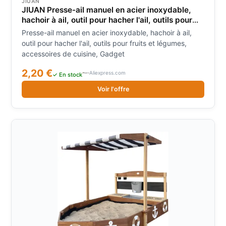
JIUAN
JIUAN Presse-ail manuel en acier inoxydable,
hachoir à ail, outil pour hacher l'ail, outils pour
fruits et légumes, accessoires de cuisine,
Presse-ail manuel en acier inoxydable, hachoir à ail,
Gadget
outil pour hacher l'ail, outils pour fruits et légumes,
accessoires de cuisine, Gadget
2,20 €
Aliexpress.com
✓ En stock
Voir l'offre