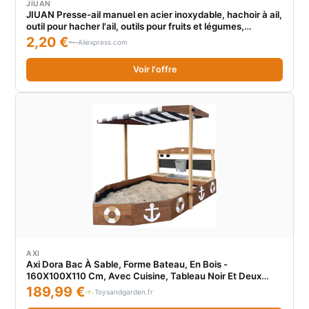
JIUAN
JIUAN Presse-ail manuel en acier inoxydable, hachoir à ail,
outil pour hacher l'ail, outils pour fruits et légumes,
accessoires de cuisine, Gadget
2,20 €
Aliexpress.com
Voir l'offre
AXI
Axi Dora Bac À Sable, Forme Bateau, En Bois -
160X100X110 Cm, Avec Cuisine, Tableau Noir Et Deux
Bacs À Fleurs Bâche De Fond Incluse
189,99 €
Toysandgarden.fr