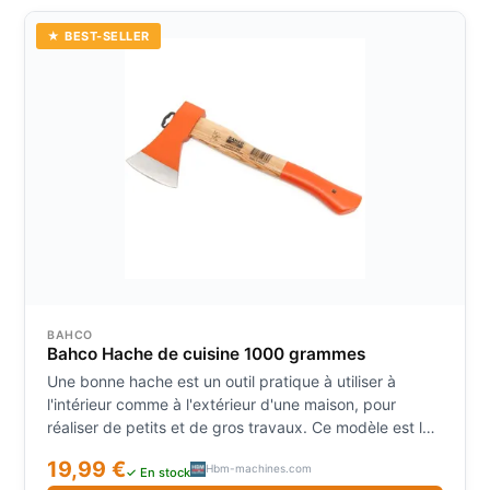
★ BEST-SELLER
BAHCO
Bahco Hache de cuisine 1000 grammes
Une bonne hache est un outil pratique à utiliser à
l'intérieur comme à l'extérieur d'une maison, pour
réaliser de petits et de gros travaux. Ce modèle est la
solution idéale pour les particuliers, mais aussi pour les
19,99 €
Hbm-machines.com
bricoleurs expérimentés et les professionnels.
✓ En stock