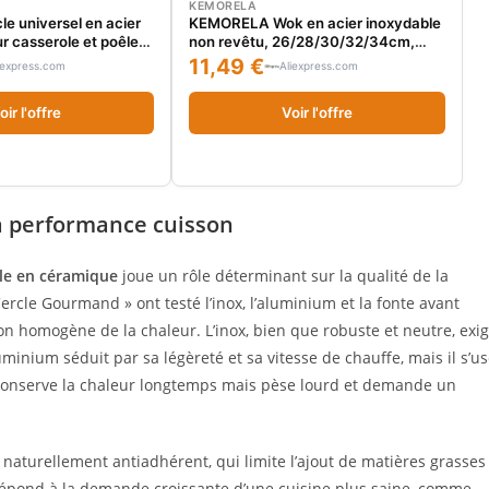
KEMORELA
e universel en acier
KEMORELA Wok en acier inoxydable
r casserole et poêle,
non revêtu, 26/28/30/32/34cm,
casserole adapté aux
poêle de Chef à Double poignée de
11,49 €
iexpress.com
Aliexpress.com
uisine de 8.66 à 1.
haute qualité, adapté à la cuisine de
rcle de poêle avec
bœuf frit à la maison, 1 pièce
oir l'offre
Voir l'offre
la performance cuisson
le en céramique
joue un rôle déterminant sur la qualité de la
 Cercle Gourmand » ont testé l’inox, l’aluminium et la fonte avant
ion homogène de la chaleur. L’inox, bien que robuste et neutre, exi
minium séduit par sa légèreté et sa vitesse de chauffe, mais il s’u
e, conserve la chaleur longtemps mais pèse lourd et demande un
 naturellement antiadhérent, qui limite l’ajout de matières grasses
répond à la demande croissante d’une cuisine plus saine, comme