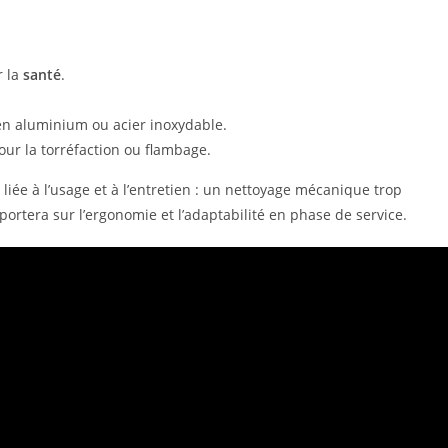
r la
santé
.
 en aluminium ou acier inoxydable.
our la torréfaction ou flambage.
iée à l’usage et à l’entretien : un nettoyage mécanique trop
 portera sur l’ergonomie et l’adaptabilité en phase de service.