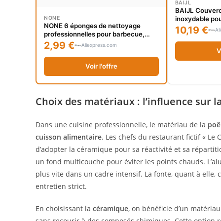
BAIJL
BAIJL Couvercl
NONE
inoxydable pou
NONE 6 éponges de nettoyage
couvercle de 
10,19 €
Al
professionnelles pour barbecue,
ustensiles de c
résistantes aux hautes
2,99 €
pouces, couve
Aliexpress.com
températures, sans rayures,
V
bouton
poignée antidérapante pour poêles à
Voir l'offre
gaz et à charbon de bois, gril de
cuisine extérieur
Choix des matériaux : l’influence sur 
Dans une cuisine professionnelle, le matériau de la
poê
cuisson alimentaire
. Les chefs du restaurant fictif « Le
d’adopter la céramique pour sa réactivité et sa répartit
un fond multicouche pour éviter les points chauds. L’alu
plus vite dans un cadre intensif. La fonte, quant à ell
entretien strict.
En choisissant la
céramique
, on bénéficie d’un matériau
sans recourir à des composés chimiques. Cette option 