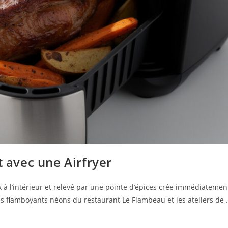
t avec une Airfryer
ux à l’intérieur et relevé par une pointe d’épices crée immédiatemen
les flamboyants néons du restaurant Le Flambeau et les ateliers de