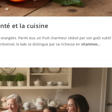
nté et la cuisine
s orangées. Parmi eux, un fruit charmeur séduit par son goût subtil
ritionnel, le kaki se distingue par sa richesse en
vitamines
…