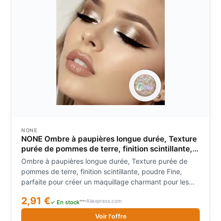
NONE
NONE Ombre à paupières longue durée, Texture
purée de pommes de terre, finition scintillante,
poudre Fine, parfaite pour créer un maquillage
Ombre à paupières longue durée, Texture purée de
charmant pour les yeux, 1 pièce
pommes de terre, finition scintillante, poudre Fine,
parfaite pour créer un maquillage charmant pour les
yeux, 1 pièce
2,91 €
Aliexpress.com
✓ En stock
Voir l'offre