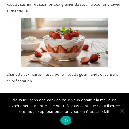
Recette sashimi de saumon aux graines de sésame pour une saveur
authentique
Charlotte aux fraises mascarpone : recette gourmande et conseils
de préparation
Nous utilisons des cookies pour vous garantir la meilleure
×
expérience sur notre site web. Si vous continuez à utiliser ce
🔥 TOP VENTE
Yokolai Sac de pommes de terre au micro-ondes
site, nous supposerons que vous en êtes satisfait.
Voir l'offre
réutilisable E…
Ok
2,04 €