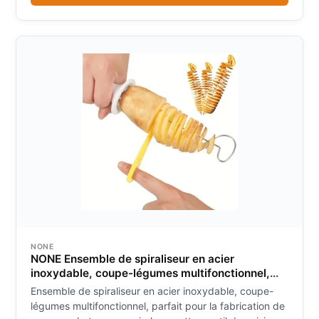
NONE
NONE Ensemble de spiraliseur en acier
inoxydable, coupe-légumes multifonctionnel,
parfait pour la fabrication de pommes de terre
Ensemble de spiraliseur en acier inoxydable, coupe-
en spirale, carottes, outil de cuisine 6 pièces
légumes multifonctionnel, parfait pour la fabrication de