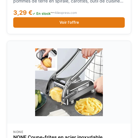
pommes de terre en spirale, carottes, outil de cuisine 6
pièces
3,29 €
Aliexpress.com
✓ En stock
Voir l'offre
NONE
NONE Coupe-frites en acier inoxydable,