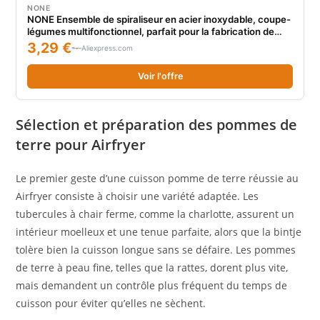
NONE
NONE Ensemble de spiraliseur en acier inoxydable, coupe-
légumes multifonctionnel, parfait pour la fabrication de
pommes de terre en spirale, carottes, outil de cuisine 6
3,29 €
Aliexpress.com
pièces
Voir l'offre
Sélection et préparation des pommes de
terre pour Airfryer
Le premier geste d’une cuisson pomme de terre réussie au
Airfryer consiste à choisir une variété adaptée. Les
tubercules à chair ferme, comme la charlotte, assurent un
intérieur moelleux et une tenue parfaite, alors que la bintje
tolère bien la cuisson longue sans se défaire. Les pommes
de terre à peau fine, telles que la rattes, dorent plus vite,
mais demandent un contrôle plus fréquent du temps de
cuisson pour éviter qu’elles ne sèchent.