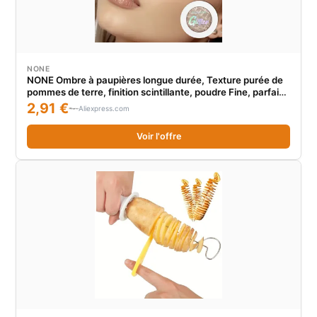
NONE
NONE Ombre à paupières longue durée, Texture purée de
pommes de terre, finition scintillante, poudre Fine, parfaite
pour créer un maquillage charmant pour les yeux, 1 pièce
2,91 €
Aliexpress.com
Voir l'offre