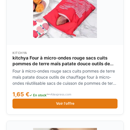
KITCHYA
kitchya Four à micro-ondes rouge sacs cuits
pommes de terre maïs patate douce outils de
chauffage four à micro-ondes réutilisable sacs
Four à micro-ondes rouge sacs cuits pommes de terre
de cuisson de pommes de terre outils de cuisine
maïs patate douce outils de chauffage four à micro-
ondes réutilisable sacs de cuisson de pommes de terre
outils de cuisine
1,65 €
Aliexpress.com
✓ En stock
Voir l'offre