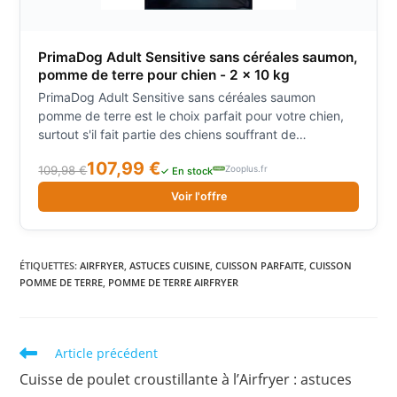
PrimaDog Adult Sensitive sans céréales saumon,
pomme de terre pour chien - 2 x 10 kg
PrimaDog Adult Sensitive sans céréales saumon
pomme de terre est le choix parfait pour votre chien,
surtout s'il fait partie des chiens souffrant de
sensibilités alimentaires. Ces croquettes offrent une
107,99 €
Zooplus.fr
109,98 €
alimentation équilibrée et complète, adaptée...
✓ En stock
Voir l'offre
ÉTIQUETTES
:
AIRFRYER
,
ASTUCES CUISINE
,
CUISSON PARFAITE
,
CUISSON
POMME DE TERRE
,
POMME DE TERRE AIRFRYER
Read
Article précédent
more
Cuisse de poulet croustillante à l’Airfryer : astuces
articles