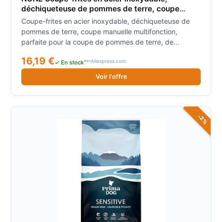
déchiqueteuse de pommes de terre, coupe
manuelle multifonction, parfaite pour la coupe
Coupe-frites en acier inoxydable, déchiqueteuse de
de pommes de terre, de concombre et de Fruits
pommes de terre, coupe manuelle multifonction,
parfaite pour la coupe de pommes de terre, de
concombre et de Fruits
16,19 €
Aliexpress.com
✓ En stock
Voir l'offre
-2%