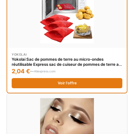
YOKOLAI
Yokolai Sac de pommes de terre au micro-ondes
réutilisable Express sac de cuiseur de pommes de terre au
four pommes de terre parfaites 4 minutes pochette de
2,04 €
Aliexpress.com
cuisson rouge
Voir l'offre