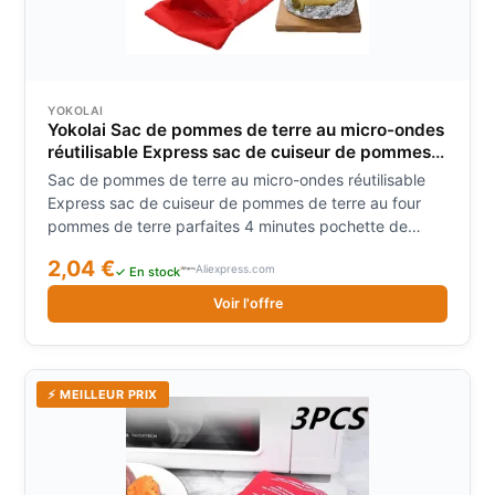
YOKOLAI
Yokolai Sac de pommes de terre au micro-ondes
réutilisable Express sac de cuiseur de pommes
de terre au four pommes de terre parfaites 4
Sac de pommes de terre au micro-ondes réutilisable
minutes pochette de cuisson rouge
Express sac de cuiseur de pommes de terre au four
pommes de terre parfaites 4 minutes pochette de
cuisson rouge
2,04 €
Aliexpress.com
✓ En stock
Voir l'offre
⚡ MEILLEUR PRIX