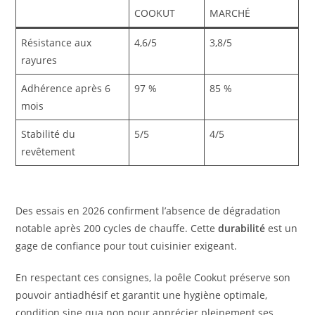
COOKUT
MARCHÉ
Résistance aux
4,6/5
3,8/5
rayures
Adhérence après 6
97 %
85 %
mois
Stabilité du
5/5
4/5
revêtement
Des essais en 2026 confirment l’absence de dégradation
notable après 200 cycles de chauffe. Cette
durabilité
est un
gage de confiance pour tout cuisinier exigeant.
En respectant ces consignes, la poêle Cookut préserve son
pouvoir antiadhésif et garantit une hygiène optimale,
condition sine qua non pour apprécier pleinement ses