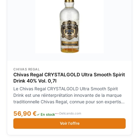
CHIVAS REGAL
Chivas Regal CRYSTALGOLD Ultra Smooth Spirit
Drink 40% Vol. 0,7l
Le Chivas Regal CRYSTALGOLD Ultra Smooth Spirit
Drink est une réinterprétation innovante de la marque
traditionnelle Chivas Regal, connue pour son expertise
de plusieurs décennies dans l'art de l'assemblage. Ce
56,90 €
Delicando.com
spiritueux exceptionnel d'Écosse allie Couleur : cristal
✓ En stock
clair. Nez : Vanille, caramel et notes fruitées du verger.
Voir l'offre
Goût : doux et rond, avec des notes de tarte aux
pommes sucrée, de caramel au beurre fondu et des