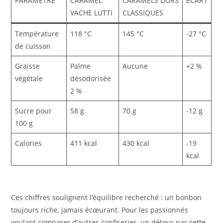
PARAMÈTRE
CARAMEL
CARAMELS DURS
ÉCART
VACHE LUTTI
CLASSIQUES
Température
118 °C
145 °C
-27 °C
de cuisson
Graisse
Palme
Aucune
+2 %
végétale
désodorisée
2 %
Sucre pour
58 g
70 g
-12 g
100 g
Calories
411 kcal
430 kcal
-19
kcal
Ces chiffres soulignent l’équilibre recherché : un bonbon
toujours riche, jamais écœurant. Pour les passionnés
voulant comparer d’autres confiseries, un détour par
cette