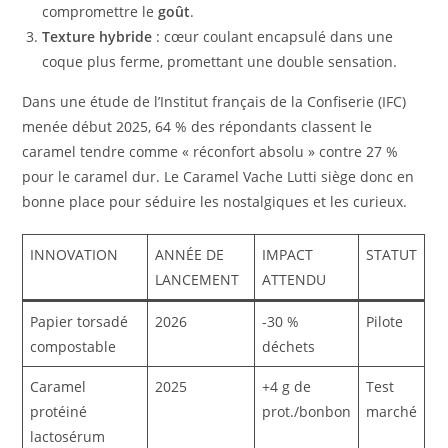
compromettre le
goût
.
Texture hybride
: cœur coulant encapsulé dans une
coque plus ferme, promettant une double sensation.
Dans une étude de l’Institut français de la Confiserie (IFC)
menée début 2025, 64 % des répondants classent le
caramel tendre comme « réconfort absolu » contre 27 %
pour le caramel dur. Le Caramel Vache Lutti siège donc en
bonne place pour séduire les nostalgiques et les curieux.
INNOVATION
ANNÉE DE
IMPACT
STATUT
LANCEMENT
ATTENDU
Papier torsadé
2026
-30 %
Pilote
compostable
déchets
Caramel
2025
+4 g de
Test
protéiné
prot./bonbon
marché
lactosérum