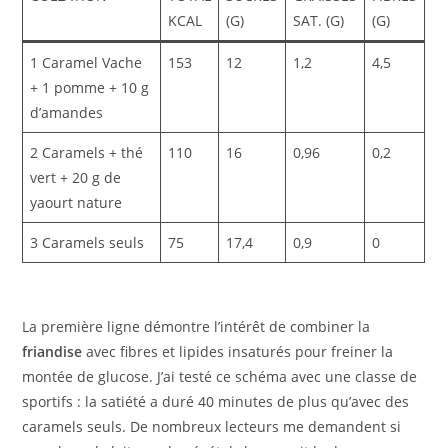
KCAL
(G)
SAT. (G)
(G)
1 Caramel Vache
153
12
1,2
4,5
+ 1 pomme + 10 g
d’amandes
2 Caramels + thé
110
16
0,96
0,2
vert + 20 g de
yaourt nature
3 Caramels seuls
75
17,4
0,9
0
La première ligne démontre l’intérêt de combiner la
friandise
avec fibres et lipides insaturés pour freiner la
montée de glucose. J’ai testé ce schéma avec une classe de
sportifs : la satiété a duré 40 minutes de plus qu’avec des
caramels seuls. De nombreux lecteurs me demandent si