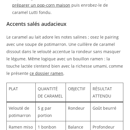
préparer un pop-corn maison
puis enrobez-le de
caramel Lutti fondu.
Accents salés audacieux
Le caramel au lait adore les notes salines ; osez le pairing
avec une soupe de potimarron. Une cuillère de caramel
dissout dans le velouté accentue la rondeur sans masquer
le légume. Même logique avec un bouillon ramen : la
touche lactée s’entend bien avec la richesse umami, comme
le présente
ce dossier ramen
.
PLAT
QUANTITÉ
OBJECTIF
RÉSULTAT
DE CARAMEL
ATTENDU
Velouté de
5 g par
Rondeur
Goût beurré
potimarron
portion
Ramen miso
1 bonbon
Balance
Profondeur