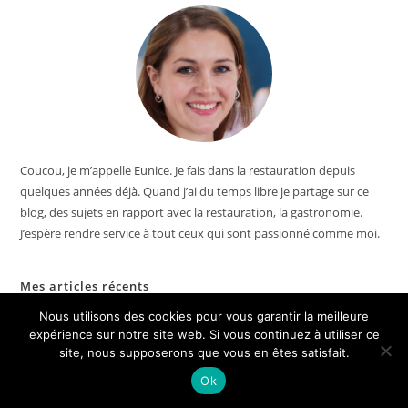
Coucou, je m’appelle Eunice. Je fais dans la restauration depuis
quelques années déjà. Quand j’ai du temps libre je partage sur ce
blog, des sujets en rapport avec la restauration, la gastronomie.
J’espère rendre service à tout ceux qui sont passionné comme moi.
Mes articles récents
Nous utilisons des cookies pour vous garantir la meilleure
×
expérience sur notre site web. Si vous continuez à utiliser ce
🔥 TOP VENTE
L'Occitane Beurre de Karité Crème Visage Ultra
site, nous supposerons que vous en êtes satisfait.
Voir l'offre
Riche 50ml
Ok
28,80 €
36,00 €