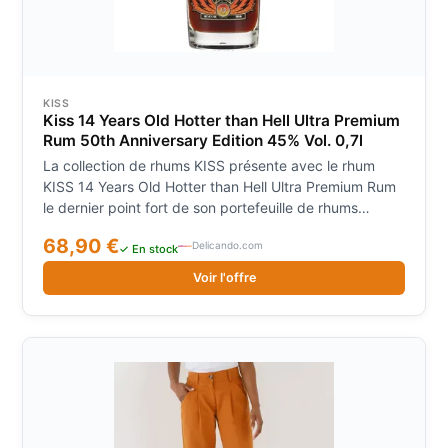
KISS
Kiss 14 Years Old Hotter than Hell Ultra Premium
Rum 50th Anniversary Edition 45% Vol. 0,7l
La collection de rhums KISS présente avec le rhum
KISS 14 Years Old Hotter than Hell Ultra Premium Rum
le dernier point fort de son portefeuille de rhums
exclusifs. Ce mélange Kiss vieilli en fût rend hommage
68,90 €
Delicando.com
aux 50 ans d'héritage rock du groupe lége Couleur :
✓ En stock
or. Nez : Dattes mûres, chocolat noir, caramel. Goût :
Voir l'offre
Doux, complexe, crème de caramel, vanille, soupçon
d'amandes, bois de chêne. Finale : longue, corsée,
équilibrée. (automated translation)