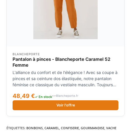
BLANCHEPORTE
Pantalon à pinces - Blancheporte Caramel 52
Femme
L'alliance du confort et de l'élégance ! Avec sa coupe à
pinces et sa ceinture dos élastiquée, notre pantalon
féminise ce classique du vestiaire masculin. Toujours
chic avec une blouse, il s'entendra à merveille avec
48,49 €
Blancheporte.fr
vos t-shirts pour un porter casual plus quotidien.
✓ En stock
Taille• Entrejambe 67 cm environComposition• 100%
Voir l'offre
cotonDescription• Porter taille normale• Ceinture
enforme à passants, plate devant et élastiquée au
dos• Fermeture zippée + 1 bouton devant• 2 plis plat
piqués• 2 poches italiennes• 2 pinces en bas des
ÉTIQUETTES
:
BONBONS
,
CARAMEL
,
CONFISERIE
,
GOURMANDISE
,
VACHE