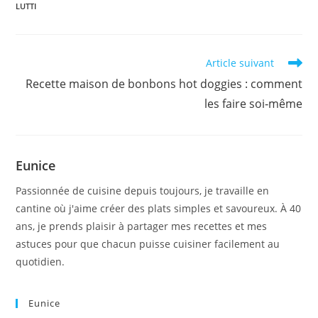
LUTTI
jambe devant et dosBlancheporte s’engage• Ce
produit est labellisé MADE IN GREEN by OEKO-TEX®
(voir n° dans le logo ci-dessous). Ce label garantit à la
fois des analyses chimiques strictes (STANDARD 100)
Read
Article suivant
et une production responsable, évaluée selon des
more
critères environnementaux et sociaux contrôlés (label
Recette maison de bonbons hot doggies : comment
articles
STeP).
les faire soi‑même
Eunice
Passionnée de cuisine depuis toujours, je travaille en
cantine où j'aime créer des plats simples et savoureux. À 40
ans, je prends plaisir à partager mes recettes et mes
astuces pour que chacun puisse cuisiner facilement au
quotidien.
Eunice