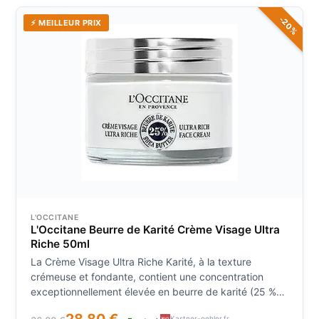
notes pétillantes d'orange. Finale : agréablement
moelleuse, douce et
-20%
⚡ MEILLEUR PRIX
L'OCCITANE
L'Occitane Beurre de Karité Crème Visage Ultra
Riche 50ml
La Crème Visage Ultra Riche Karité, à la texture
crémeuse et fondante, contient une concentration
exceptionnellement élevée en beurre de karité (25 %).
Grâce à sa formule hypoallergénique, elle est idéale
28,80 €
Kastner-oehler.fr