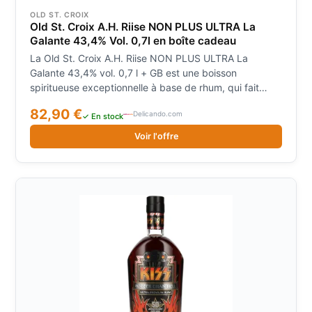
OLD ST. CROIX
Old St. Croix A.H. Riise NON PLUS ULTRA La
Galante 43,4% Vol. 0,7l en boîte cadeau
La Old St. Croix A.H. Riise NON PLUS ULTRA La
Galante 43,4% vol. 0,7 l + GB est une boisson
spiritueuse exceptionnelle à base de rhum, qui fait
partie de la prestigieuse collection Ultra Premium de
82,90 €
Delicando.com
A.H. Riise. Le nom "Non Plus Ultra" symbolise la rec
✓ En stock
Couleur : acajou rouge foncé. Nez : Caramel, crème
Voir l'offre
brûlée, vanille, acajou et bois de bay-rum. Goût :
complexe, corsé et doucement épicé, orange, vanille
crémeuse, citron et fines notes de chêne. Finale : riche
et crémeuse, longue et douce.