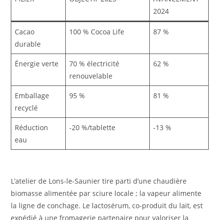
2024
Cacao
100 % Cocoa Life
87 %
durable
Énergie verte
70 % électricité
62 %
renouvelable
Emballage
95 %
81 %
recyclé
Réduction
-20 %/tablette
-13 %
eau
L’atelier de Lons-le-Saunier tire parti d’une chaudière
biomasse alimentée par sciure locale ; la vapeur alimente
la ligne de conchage. Le lactosérum, co-produit du lait, est
expédié à une fromagerie partenaire pour valoriser la