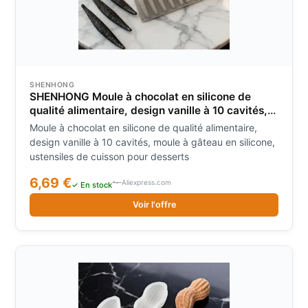
SHENHONG
SHENHONG Moule à chocolat en silicone de
qualité alimentaire, design vanille à 10 cavités,
moule à gâteau en silicone, ustensiles de
Moule à chocolat en silicone de qualité alimentaire,
cuisson pour desserts
design vanille à 10 cavités, moule à gâteau en silicone,
ustensiles de cuisson pour desserts
6,69 €
Aliexpress.com
✓ En stock
Voir l'offre