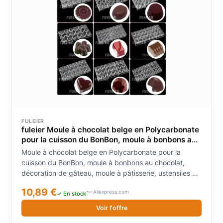
FULEIER
fuleier Moule à chocolat belge en Polycarbonate
pour la cuisson du BonBon, moule à bonbons au
chocolat, décoration de gâteau, moule à
Moule à chocolat belge en Polycarbonate pour la
pâtisserie, ustensiles de cuisson
cuisson du BonBon, moule à bonbons au chocolat,
décoration de gâteau, moule à pâtisserie, ustensiles de
cuisson
10,89 €
Aliexpress.com
✓ En stock
Voir l'offre