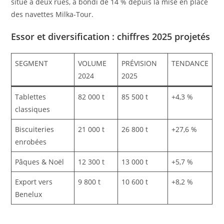
situé à deux rues, a bondi de 14 % depuis la mise en place
des navettes Milka-Tour.
Essor et diversification : chiffres 2025 projetés
SEGMENT
VOLUME
PRÉVISION
TENDANCE
2024
2025
Tablettes
82 000 t
85 500 t
+4,3 %
classiques
Biscuiteries
21 000 t
26 800 t
+27,6 %
enrobées
Pâques & Noël
12 300 t
13 000 t
+5,7 %
Export vers
9 800 t
10 600 t
+8,2 %
Benelux