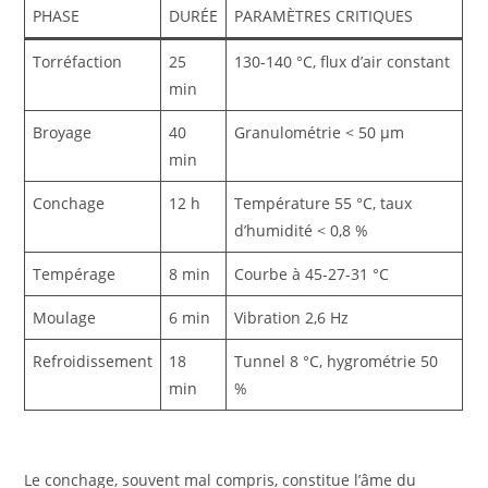
PHASE
DURÉE
PARAMÈTRES CRITIQUES
Torréfaction
25
130-140 °C, flux d’air constant
min
Broyage
40
Granulométrie < 50 µm
min
Conchage
12 h
Température 55 °C, taux
d’humidité < 0,8 %
Tempérage
8 min
Courbe à 45-27-31 °C
Moulage
6 min
Vibration 2,6 Hz
Refroidissement
18
Tunnel 8 °C, hygrométrie 50
min
%
Le conchage, souvent mal compris, constitue l’âme du