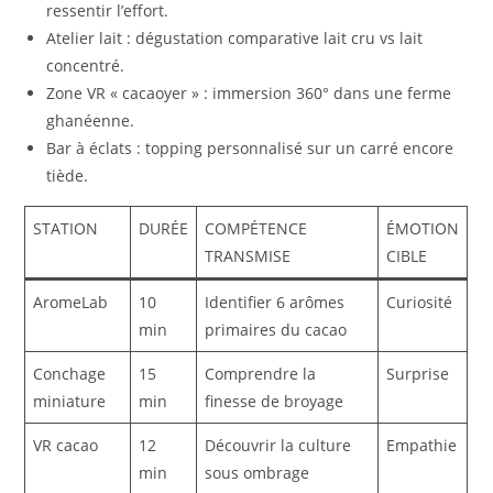
ressentir l’effort.
Atelier lait : dégustation comparative lait cru vs lait
concentré.
Zone VR « cacaoyer » : immersion 360° dans une ferme
ghanéenne.
Bar à éclats : topping personnalisé sur un carré encore
tiède.
STATION
DURÉE
COMPÉTENCE
ÉMOTION
TRANSMISE
CIBLE
AromeLab
10
Identifier 6 arômes
Curiosité
min
primaires du cacao
Conchage
15
Comprendre la
Surprise
miniature
min
finesse de broyage
VR cacao
12
Découvrir la culture
Empathie
min
sous ombrage