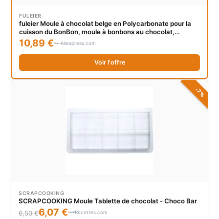
FULEIER
fuleier Moule à chocolat belge en Polycarbonate pour la
cuisson du BonBon, moule à bonbons au chocolat,
décoration de gâteau, moule à pâtisserie, ustensiles de
10,89 €
Aliexpress.com
cuisson
Voir l'offre
-7%
SCRAPCOOKING
SCRAPCOOKING Moule Tablette de chocolat - Choco Bar
6,07 €
Recettes.com
6,50 €