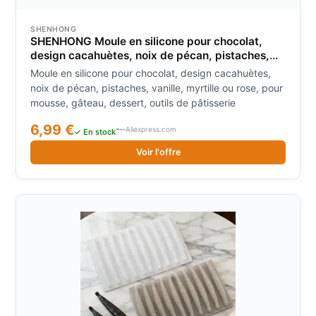
le tempérage du chocolat et réussir des coques
brillantes et lisses à partager lors de moments
SHENHONG
conviviaux.
SHENHONG Moule en silicone pour chocolat,
design cacahuètes, noix de pécan, pistaches,
vanille, myrtille ou rose, pour mousse, gâteau,
Moule en silicone pour chocolat, design cacahuètes,
dessert, outils de pâtisserie
noix de pécan, pistaches, vanille, myrtille ou rose, pour
mousse, gâteau, dessert, outils de pâtisserie
6,99 €
Aliexpress.com
✓ En stock
Voir l'offre