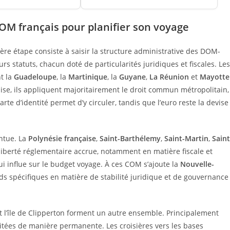
M français pour planifier son voyage
ère étape consiste à saisir la structure administrative des DOM-
rs statuts, chacun doté de particularités juridiques et fiscales. Les
t la
Guadeloupe
, la
Martinique
, la
Guyane
,
La Réunion
et
Mayotte
ise, ils appliquent majoritairement le droit commun métropolitain,
te d’identité permet d’y circuler, tandis que l’euro reste la devise
entue. La
Polynésie française
,
Saint-Barthélemy
,
Saint-Martin
,
Saint
liberté réglementaire accrue, notamment en matière fiscale et
ui influe sur le budget voyage. À ces COM s’ajoute la
Nouvelle-
rds spécifiques en matière de stabilité juridique et de gouvernance
t l’île de Clipperton forment un autre ensemble. Principalement
bitées de manière permanente. Les croisières vers les bases