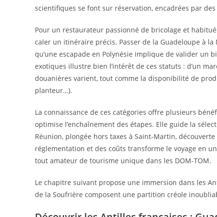
scientifiques se font sur réservation, encadrées par des 
Pour un restaurateur passionné de bricolage et habitué à
caler un itinéraire précis. Passer de la Guadeloupe à la
qu’une escapade en Polynésie implique de valider un bil
exotiques illustre bien l’intérêt de ces statuts : d’un 
douanières varient, tout comme la disponibilité de produ
planteur…).
La connaissance de ces catégories offre plusieurs bénéfic
optimise l’enchaînement des étapes. Elle guide la sélecti
Réunion, plongée hors taxes à Saint-Martin, découverte d
réglementation et des coûts transforme le voyage en une
tout amateur de tourisme unique dans les DOM-TOM.
Le chapitre suivant propose une immersion dans les Ant
de la Soufrière composent une partition créole inoublia
Découvrir les Antilles françaises : Guad