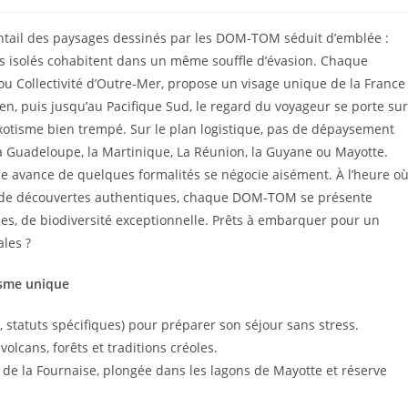
ventail des paysages dessinés par les DOM-TOM séduit d’emblée :
tolls isolés cohabitent dans un même souffle d’évasion. Chaque
 ou Collectivité d’Outre-Mer, propose un visage unique de la France
ien, puis jusqu’au Pacifique Sud, le regard du voyageur se porte sur
 exotisme bien trempé. Sur le plan logistique, pas de dépaysement
 la Guadeloupe, la Martinique, La Réunion, la Guyane ou Mayotte.
ne avance de quelques formalités se négocie aisément. À l’heure o
t de découvertes authentiques, chaque DOM-TOM se présente
s, de biodiversité exceptionnelle. Prêts à embarquer pour un
ales ?
isme unique
 statuts spécifiques) pour préparer son séjour sans stress.
volcans, forêts et traditions créoles.
 de la Fournaise, plongée dans les lagons de Mayotte et réserve