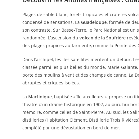
Plages de sable blanc, forêts tropicales et cratères volc
condensé de sensations. La
Guadeloupe
, formée de de
son contraste. Sur Basse-Terre, le Parc National est un 
randonnée. L’ascension du
volcan de la Soufrière
révèle
des plages propices au farniente, comme la Pointe des 
Dans l’archipel, les îles satellites méritent un détour.
classée parmi les plus belles du monde. Marie-Galante, r
porte des moulins à vent et des champs de canne. La Dési
abruptes et criques isolées.
La
Martinique
, baptisée « île aux fleurs », propose un 
théâtre d’un drame historique en 1902, aujourd’hui bord
mémoire, comme celles de Saint-Pierre. Au sud, les Salin
distilleries (Habitation Clément, Distillerie Trois Rivière
complété par une dégustation en bord de mer.