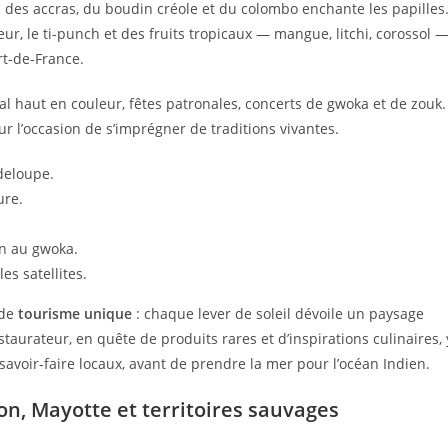
 des accras, du boudin créole et du colombo enchante les papilles
r, le ti-punch et des fruits tropicaux — mangue, litchi, corossol 
rt-de-France.
val haut en couleur, fêtes patronales, concerts de gwoka et de zouk.
ur l’occasion de s’imprégner de traditions vivantes.
deloupe.
ure.
on au gwoka.
es satellites.
 de
tourisme unique
: chaque lever de soleil dévoile un paysage
staurateur, en quête de produits rares et d’inspirations culinaires, 
savoir-faire locaux, avant de prendre la mer pour l’océan Indien.
on, Mayotte et territoires sauvages