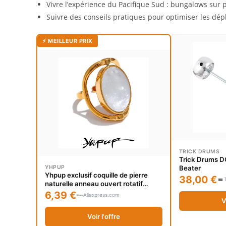
Vivre l’expérience du Pacifique Sud : bungalows sur p
Suivre des conseils pratiques pour optimiser les dépl
⚡ MEILLEUR PRIX
TRICK DRUMS
Trick Drums 
YHPUP
Beater
Yhpup exclusif coquille de pierre
38,00 €
naturelle anneau ouvert rotatif
France exquis en acier inoxydable
6,39 €
Aliexpress.com
bijoux uniques pour les femmes à la
V
mode
Voir l'offre