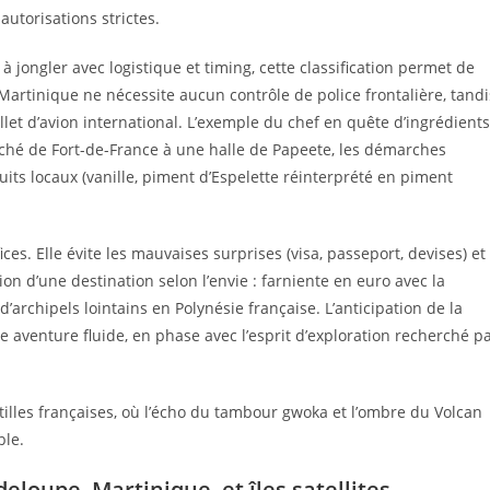
autorisations strictes.
 jongler avec logistique et timing, cette classification permet de
 Martinique ne nécessite aucun contrôle de police frontalière, tandi
let d’avion international. L’exemple du chef en quête d’ingrédients
marché de Fort-de-France à une halle de Papeete, les démarches
its locaux (vanille, piment d’Espelette réinterprété en piment
es. Elle évite les mauvaises surprises (visa, passeport, devises) et
on d’une destination selon l’envie : farniente en euro avec la
’archipels lointains en Polynésie française. L’anticipation de la
 aventure fluide, en phase avec l’esprit d’exploration recherché p
illes françaises, où l’écho du tambour gwoka et l’ombre du Volcan
ble.
eloupe, Martinique, et îles satellites