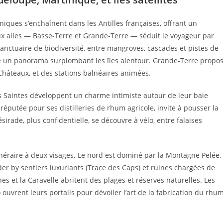
aniques s’enchaînent dans les Antilles françaises, offrant un
ux ailes — Basse-Terre et Grande-Terre — séduit le voyageur par
sanctuaire de biodiversité, entre mangroves, cascades et pistes de
 un panorama surplombant les îles alentour. Grande-Terre propo
Châteaux, et des stations balnéaires animées.
 Les Saintes développent un charme intimiste autour de leur baie
éputée pour ses distilleries de rhum agricole, invite à pousser la
rade, plus confidentielle, se découvre à vélo, entre falaises
itinéraire à deux visages. Le nord est dominé par la Montagne Pelée,
er by sentiers luxuriants (Trace des Caps) et ruines chargées de
es et la Caravelle abritent des plages et réserves naturelles. Les
s) ouvrent leurs portails pour dévoiler l’art de la fabrication du rhum