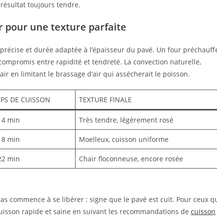
résultat toujours tendre.
r pour une texture parfaite
récise et durée adaptée à l’épaisseur du pavé. Un four préchauff
compromis entre rapidité et tendreté. La convection naturelle,
ir en limitant le brassage d’air qui assécherait le poisson.
PS DE CUISSON
TEXTURE FINALE
14 min
Très tendre, légèrement rosé
18 min
Moelleux, cuisson uniforme
22 min
Chair floconneuse, encore rosée
gras commence à se libérer : signe que le pavé est cuit. Pour ceux q
 cuisson rapide et saine en suivant les recommandations de
cuisson