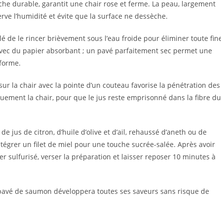
he durable, garantit une chair rose et ferme. La peau, largement
e l’humidité et évite que la surface ne dessèche.
lé de le rincer brièvement sous l’eau froide pour éliminer toute fin
avec du papier absorbant ; un pavé parfaitement sec permet une
forme.
sur la chair avec la pointe d’un couteau favorise la pénétration des
quement la chair, pour que le jus reste emprisonné dans la fibre du
e jus de citron, d’huile d’olive et d’ail, rehaussé d’aneth ou de
tégrer un filet de miel pour une touche sucrée-salée. Après avoir
r sulfurisé, verser la préparation et laisser reposer 10 minutes à
 pavé de saumon développera toutes ses saveurs sans risque de