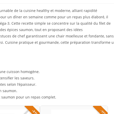
able de la cuisine healthy et moderne, alliant rapidité
l pour un dîner en semaine comme pour un repas plus élaboré, il
ga-3. Cette recette simple se concentre sur la qualité du filet de
e des épices saumon, tout en proposant des idées
tuces de chef garantissent une chair moelleuse et fondante, sans
si. Cuisine pratique et gourmande, cette préparation transforme 
r une cuisson homogène.
ensifier les saveurs.
tes selon l’épaisseur.
on saumon.
t saumon pour un repas complet.
-31%
-11%