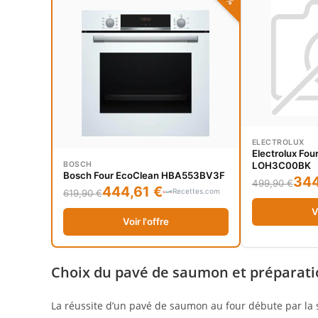
ELECTROLUX
Electrolux Fou
BOSCH
LOH3C00BK
Bosch Four EcoClean HBA553BV3F
344
499,90 €
444,61 €
Recettes.com
619,90 €
V
Voir l'offre
Choix du pavé de saumon et préparatio
La réussite d’un pavé de saumon au four débute par la 