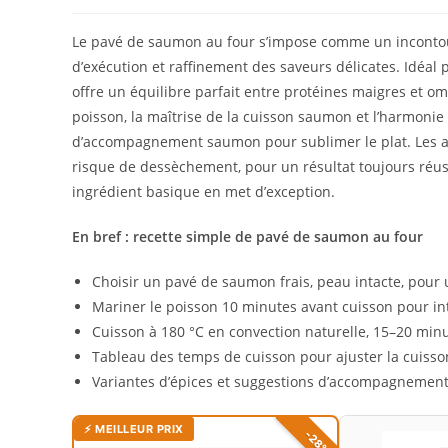
Le pavé de saumon au four s’impose comme un incontourn
d’exécution et raffinement des saveurs délicates. Idéa
offre un équilibre parfait entre protéines maigres et omé
poisson, la maîtrise de la cuisson saumon et l’harmoni
d’accompagnement saumon pour sublimer le plat. Les as
risque de dessèchement, pour un résultat toujours réus
ingrédient basique en met d’exception.
En bref : recette simple de pavé de saumon au four
Choisir un pavé de saumon frais, peau intacte, pou
Mariner le poisson 10 minutes avant cuisson pour int
Cuisson à 180 °C en convection naturelle, 15–20 minu
Tableau des temps de cuisson pour ajuster la cuiss
Variantes d’épices et suggestions d’accompagnemen
⚡ MEILLEUR PRIX
-28%