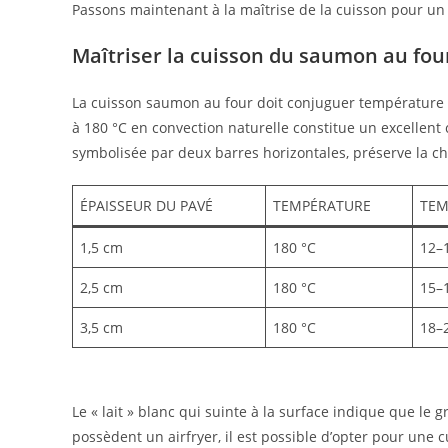
Passons maintenant à la maîtrise de la cuisson pour un 
Maîtriser la cuisson du saumon au fou
La cuisson saumon au four doit conjuguer température p
à 180 °C en convection naturelle constitue un excellent 
symbolisée par deux barres horizontales, préserve la cha
ÉPAISSEUR DU PAVÉ
TEMPÉRATURE
TEM
1,5 cm
180 °C
12–
2,5 cm
180 °C
15–
3,5 cm
180 °C
18–
Le « lait » blanc qui suinte à la surface indique que le 
possèdent un airfryer, il est possible d’opter pour une