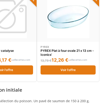
PYREX
r catalyse
PYREX Plat à four ovale 21 x 13 cm -
Iconics'
,17 €
12,26 €
Recettes.com
Recettes.com
13,79 €
oir l'offre
Voir l'offre
n initiale
sélection du poisson. Un pavé de saumon de 150 à 200 g,