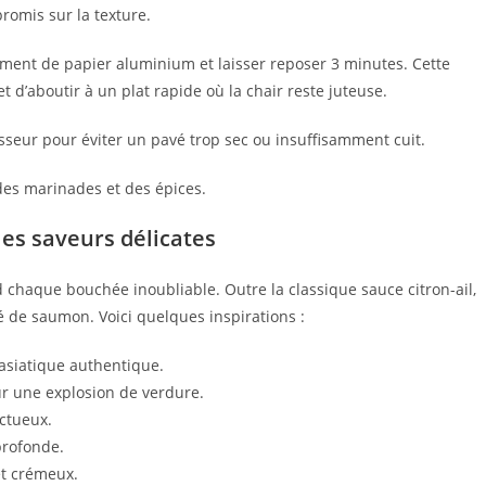
omis sur la texture.
hement de papier aluminium et laisser reposer 3 minutes. Cette
 d’aboutir à un plat rapide où la chair reste juteuse.
isseur pour éviter un pavé trop sec ou insuffisamment cuit.
es marinades et des épices.
les saveurs délicates
 chaque bouchée inoubliable. Outre la classique sauce citron-ail,
 de saumon. Voici quelques inspirations :
 asiatique authentique.
our une explosion de verdure.
ctueux.
profonde.
et crémeux.