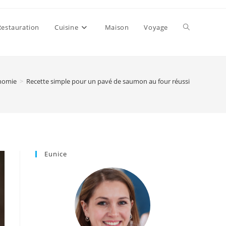
Toggle
Restauration
Cuisine
Maison
Voyage
website
nomie
>
Recette simple pour un pavé de saumon au four réussi
search
Eunice