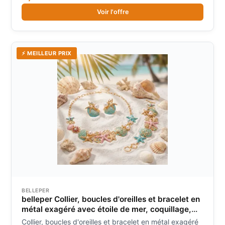
Voir l'offre
⚡ MEILLEUR PRIX
BELLEPER
belleper Collier, boucles d'oreilles et bracelet en
métal exagéré avec étoile de mer, coquillage,
perle, corail et pendentif coquille Saint-
Collier, boucles d'oreilles et bracelet en métal exagéré