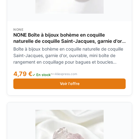
NONE
NONE Boîte à bijoux bohème en coquille
naturelle de coquille Saint-Jacques, garnie d'or,
ouvrable, mini boîte de rangement en coquillage
Boîte à bijoux bohème en coquille naturelle de coquille
pour bagues et boucles d'oreilles
Saint-Jacques, garnie d'or, ouvrable, mini boîte de
rangement en coquillage pour bagues et boucles
d'oreilles
4,79 €
Aliexpress.com
✓ En stock
Voir l'offre