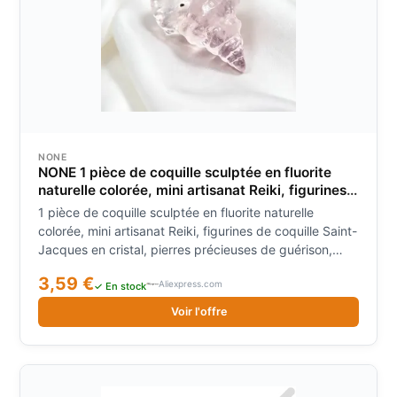
NONE
NONE 1 pièce de coquille sculptée en fluorite
naturelle colorée, mini artisanat Reiki, figurines
de coquille Saint-Jacques en cristal, pierres
1 pièce de coquille sculptée en fluorite naturelle
précieuses de guérison, décoration intérieure
colorée, mini artisanat Reiki, figurines de coquille Saint-
Jacques en cristal, pierres précieuses de guérison,
décoration intérieure
3,59 €
Aliexpress.com
✓ En stock
Voir l'offre