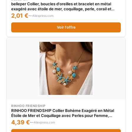
belleper Collier, boucles d'oreilles et bracelet en métal
exagéré avec étoile de mer, coquillage, perle, corail et
pendentif coquille Saint-Jacques, style bohème
2,01 €
Aliexpress.com
océanique, avec fermoir OT, pour femme
Voir l'offre
RINHOO FRIENDSHIP
RINHOO FRIENDSHIP Collier Bohème Exagéré en Métal
Étoile de Mer et Coquillage avec Perles pour Femme,
Pendentif Corail et Coquille Saint-Jacques, Bijou d'Été
4,39 €
Aliexpress.com
pour la Plage, Cadeau