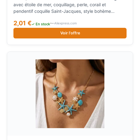
Jacques, style bohème océanique, avec fermoir
avec étoile de mer, coquillage, perle, corail et
OT, pour femme
pendentif coquille Saint-Jacques, style bohème
océanique, avec fermoir OT, pour femme
2,01 €
Aliexpress.com
✓ En stock
Voir l'offre