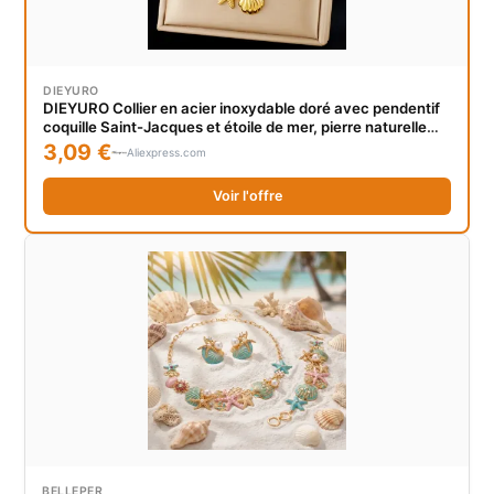
DIEYURO
DIEYURO Collier en acier inoxydable doré avec pendentif
coquille Saint-Jacques et étoile de mer, pierre naturelle
colorée, pour femme, style océan classique, bijoux de cou
3,09 €
Aliexpress.com
Voir l'offre
BELLEPER