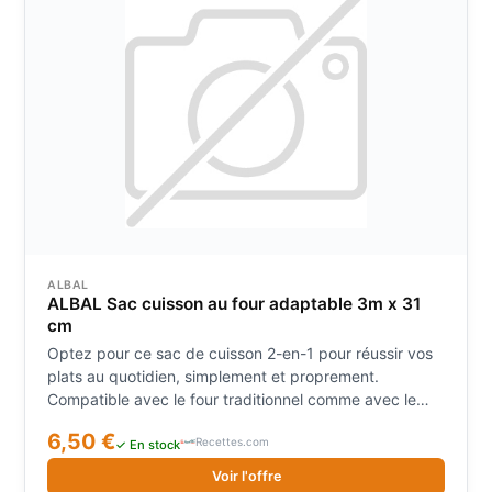
ALBAL
ALBAL Sac cuisson au four adaptable 3m x 31
cm
Optez pour ce sac de cuisson 2-en-1 pour réussir vos
plats au quotidien, simplement et proprement.
Compatible avec le four traditionnel comme avec le
micro-ondes, il vous permet de cuire viandes, poissons
6,50 €
Recettes.com
ou légumes sans ajout de matière grasse, tout en
✓ En stock
préservant leurs saveurs et leur moelleux. Son système
Voir l'offre
de cuisson fermé limite les projections et aide à garder