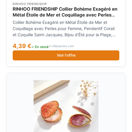
RINHOO FRIENDSHIP
RINHOO FRIENDSHIP Collier Bohème Exagéré en
Métal Étoile de Mer et Coquillage avec Perles
pour Femme, Pendentif Corail et Coquille Saint-
Collier Bohème Exagéré en Métal Étoile de Mer et
Jacques, Bijou d'Été pour la Plage, Cadeau
Coquillage avec Perles pour Femme, Pendentif Corail
et Coquille Saint-Jacques, Bijou d'Été pour la Plage,
Cadeau
4,39 €
Aliexpress.com
✓ En stock
Voir l'offre