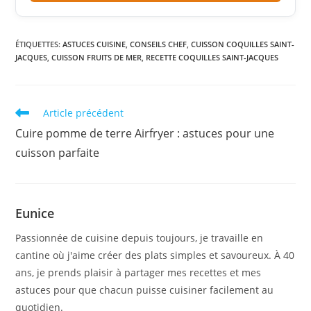
votre four propre : moins de nettoyage, plus de
confort. Grâce à une circulation de l’air homogène à
l’intérieur du sac, la cuisson est régulière et maîtrisée,
ÉTIQUETTES
:
ASTUCES CUISINE
,
CONSEILS CHEF
,
CUISSON COQUILLES SAINT-
JACQUES
pour des résultats tendres et savoureux. Pratique et
,
CUISSON FRUITS DE MER
,
RECETTE COQUILLES SAINT-JACQUES
polyvalent, ce sac de cuisson est idéal pour gagner du
temps en cuisine, réduire l’utilisation d’huile et obtenir
une cuisson saine. Un accessoire malin pour des repas
Read
Article précédent
gourmands, rapides et sans contraintes.
more
Cuire pomme de terre Airfryer : astuces pour une
articles
cuisson parfaite
Eunice
Passionnée de cuisine depuis toujours, je travaille en
cantine où j'aime créer des plats simples et savoureux. À 40
ans, je prends plaisir à partager mes recettes et mes
astuces pour que chacun puisse cuisiner facilement au
quotidien.