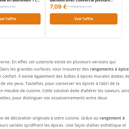
ices de cuisine,
magnétique, récipient de rangement
7,09 €
express.com
Aliexpress.com
tion de l'espace,
de cuisine pour épices, herbes et
 cuisine
condiments, 1 pièce
oir l'offre
Voir l'offre
ne. En effet, cet ustensile existe en plusieurs versions qui
 Dans les grandes surfaces, vous trouverez des
rangements à épice
 confort. Il existe également des boîtes à épices murales dotées d
de vos yeux. Toutefois, pour conserver les épices à l’abri de la
 un meuble de cuisine. Cette solution évite d’altérer les saveurs, ains
quettes, pour distinguer vos assaisonnements entre deux
he de décoration originale à votre cuisine. Grâce au
rangement à
eurs variées qu’offrent les épices. Une façon d’allier esthétique et