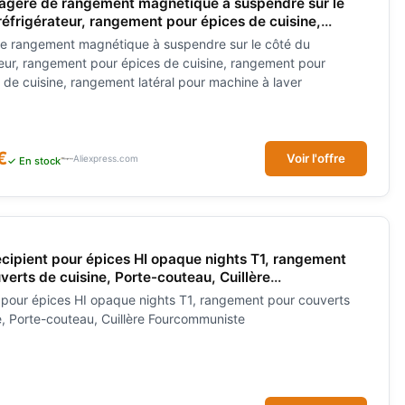
agère de rangement magnétique à suspendre sur le
réfrigérateur, rangement pour épices de cuisine,
t pour ustensiles de cuisine, rangement latéral pour
e rangement magnétique à suspendre sur le côté du
à laver
teur, rangement pour épices de cuisine, rangement pour
s de cuisine, rangement latéral pour machine à laver
€
Voir l'offre
Aliexpress.com
✓ En stock
ipient pour épices HI opaque nights T1, rangement
verts de cuisine, Porte-couteau, Cuillère
muniste
 pour épices HI opaque nights T1, rangement pour couverts
e, Porte-couteau, Cuillère Fourcommuniste