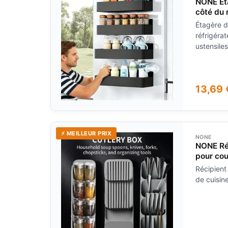
NONE Ét
côté du 
rangemen
Étagère d
machine 
réfrigéra
ustensile
13,69 
⚡ MEILLEUR PRIX
NONE
NONE Réc
pour cou
Fourcom
Récipient
de cuisin