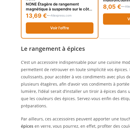
NONE Étagère de rangement
rangement d'ép
8,05 €
Ali
magnétique à suspendre sur le côté
solution de ges
du réfrigérateur, rangement pour
13,69 €
accessoires de
Aliexpress.com
épices de cuisine, rangement pour
V
ustensiles de cuisine, rangement
Voir l'offre
latéral pour machine à laver
Le rangement à épices
C’est un accessoire indispensable pour une cuisine moder
permettent de retrouver en toute simplicité vos épices.
coulissants, pour accéder à vos condiments avec plus de
plusieurs étagères, afin d’avoir vos condiments à portée 
lumière, l’idéal serait d’installer un tiroir à épices dans
que les couleurs des épices. Servez-vous enfin des éti
préparations.
Par ailleurs, ces accessoires peuvent apporter une touc
épices
en verre, vous pourrez, en effet, profiter des coul