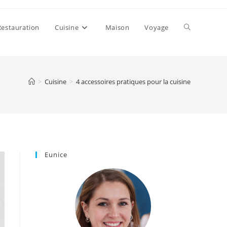
Toggle
Restauration
Cuisine
Maison
Voyage
website
>
Cuisine
>
4 accessoires pratiques pour la cuisine
search
Eunice