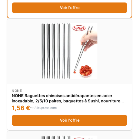
Voir l'offre
NONE
NONE Baguettes chinoises antidérapantes en acier
inoxydable, 2/5/10 paires, baguettes à Sushi, nourriture
coréenne et japonaise, bâtons métalliques, ensemble de
1,56 €
Aliexpress.com
vaisselle de cuisine
Voir l'offre