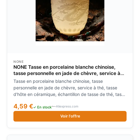
NONE
NONE Tasse en porcelaine blanche chinoise,
tasse personnelle en jade de chèvre, service à
thé, tasse d'hôte en céramique, échantillon de
Tasse en porcelaine blanche chinoise, tasse
tasse de thé, tasse de thé Kung Fu
personnelle en jade de chèvre, service à thé, tasse
d'hôte en céramique, échantillon de tasse de thé, tasse
de thé Kung Fu
4,59 €
Aliexpress.com
✓ En stock
Voir l'offre