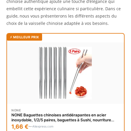
chinoise authentique ajoute une touche d’élégance qui
embellit cette expérience culinaire si particulière. Dans ce
guide, nous vous présenterons les différents aspects du
choix de la vaisselle chinoise adaptée à vos besoins.
⚡ MEILLEUR PRIX
NONE
NONE Baguettes chinoises antidérapantes en acier
inoxydable, 1/2/5 paires, baguettes à Sushi, nourriture
coréenne et japonaise, bâtons métalliques, ensemble de
1,66 €
Aliexpress.com
vaisselle de cuisine