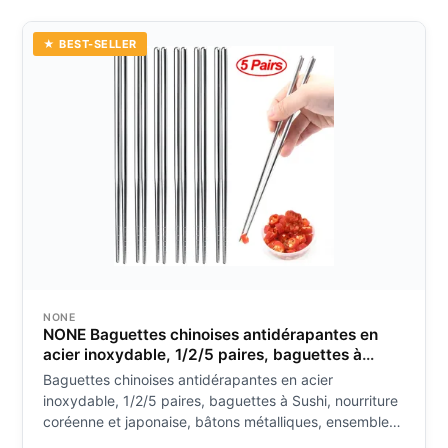
★ BEST-SELLER
NONE
NONE Baguettes chinoises antidérapantes en
acier inoxydable, 1/2/5 paires, baguettes à
Sushi, nourriture coréenne et japonaise, bâtons
Baguettes chinoises antidérapantes en acier
métalliques, ensemble de vaisselle de cuisine
inoxydable, 1/2/5 paires, baguettes à Sushi, nourriture
coréenne et japonaise, bâtons métalliques, ensemble
de vaisselle de cuisine