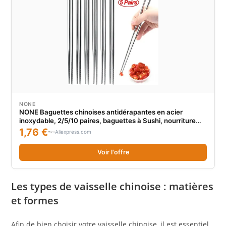
NONE
NONE Baguettes chinoises antidérapantes en acier
inoxydable, 2/5/10 paires, baguettes à Sushi, nourriture
coréenne et japonaise, bâtons métalliques, ensemble de
1,76 €
Aliexpress.com
vaisselle de cuisine
Voir l'offre
Les types de vaisselle chinoise : matières
et formes
Afin de bien choisir votre vaisselle chinoise, il est essentiel