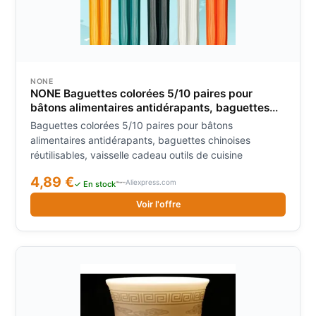
NONE
NONE Baguettes colorées 5/10 paires pour
bâtons alimentaires antidérapants, baguettes
chinoises réutilisables, vaisselle cadeau outils
Baguettes colorées 5/10 paires pour bâtons
de cuisine
alimentaires antidérapants, baguettes chinoises
réutilisables, vaisselle cadeau outils de cuisine
4,89 €
Aliexpress.com
✓ En stock
Voir l'offre