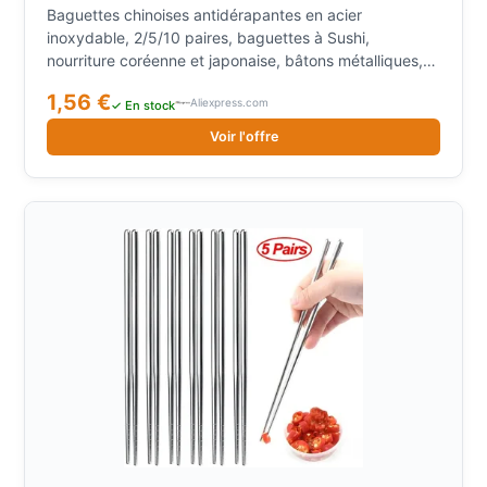
Sushi, nourriture coréenne et japonaise, bâtons
Baguettes chinoises antidérapantes en acier
métalliques, ensemble de vaisselle de cuisine
inoxydable, 2/5/10 paires, baguettes à Sushi,
nourriture coréenne et japonaise, bâtons métalliques,
ensemble de vaisselle de cuisine
1,56 €
Aliexpress.com
✓ En stock
Voir l'offre