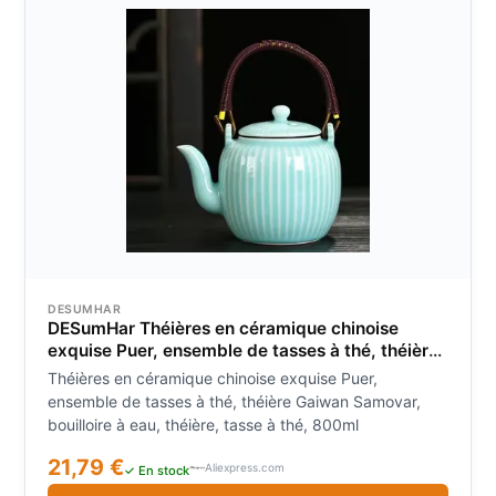
DESUMHAR
DESumHar Théières en céramique chinoise
exquise Puer, ensemble de tasses à thé, théière
Gaiwan Samovar, bouilloire à eau, théière, tasse
Théières en céramique chinoise exquise Puer,
à thé, 800ml
ensemble de tasses à thé, théière Gaiwan Samovar,
bouilloire à eau, théière, tasse à thé, 800ml
21,79 €
Aliexpress.com
✓ En stock