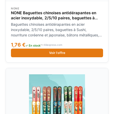
NONE
NONE Baguettes chinoises antidérapantes en
acier inoxydable, 2/5/10 paires, baguettes à
Sushi, nourriture coréenne et japonaise, bâtons
Baguettes chinoises antidérapantes en acier
métalliques, ensemble de vaisselle de cuisine
inoxydable, 2/5/10 paires, baguettes à Sushi,
nourriture coréenne et japonaise, bâtons métalliques,
ensemble de vaisselle de cuisine
1,76 €
Aliexpress.com
✓ En stock
Voir l'offre