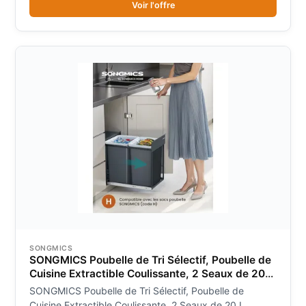
Voir l'offre
SONGMICS
SONGMICS Poubelle de Tri Sélectif, Poubelle de
Cuisine Extractible Coulissante, 2 Seaux de 20
L, Coulissement en Douceur, Structure en Acier,
SONGMICS Poubelle de Tri Sélectif, Poubelle de
Couvercle en ABS, Gris
Cuisine Extractible Coulissante, 2 Seaux de 20 L,