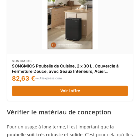
SONGMICS
SONGMICS Poubelle de Cuisine, 2 x 30 L, Couvercle à
Fermeture Douce, avec Seaux Intérieurs, Acier
Inoxydable, 15 Sacs Poubelle Inclus, Gris Ardoise/Noir
82,63 €
Aliexpress.com
d’Encre
Voir l'offre
Vérifier le matériau de conception
Pour un usage à long terme, il est important que
la
poubelle soit très robuste et solide
. C’est pour cela qu’elles