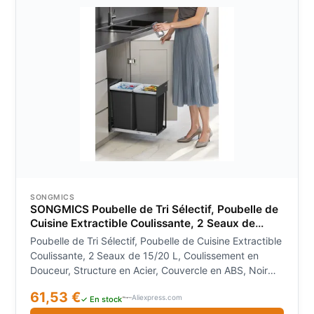
SONGMICS
SONGMICS Poubelle de Tri Sélectif, Poubelle de
Cuisine Extractible Coulissante, 2 Seaux de
15/20 L, Coulissement en Douceur, Structure en
Poubelle de Tri Sélectif, Poubelle de Cuisine Extractible
Acier, Couvercle en ABS, Noir d'Encre
Coulissante, 2 Seaux de 15/20 L, Coulissement en
Douceur, Structure en Acier, Couvercle en ABS, Noir
d'Encre
61,53 €
Aliexpress.com
✓ En stock