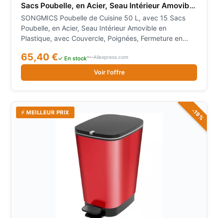
Sacs Poubelle, en Acier, Seau Intérieur Amovible
en Plastique, avec Couvercle, Poignées,
SONGMICS Poubelle de Cuisine 50 L, avec 15 Sacs
Fermeture en Douceur
Poubelle, en Acier, Seau Intérieur Amovible en
Plastique, avec Couvercle, Poignées, Fermeture en
Douceur
65,40 €
Aliexpress.com
✓ En stock
Voir l'offre
-19%
⚡ MEILLEUR PRIX