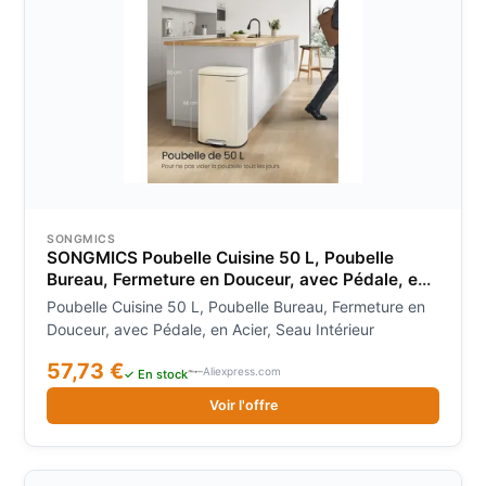
SONGMICS
SONGMICS Poubelle Cuisine 50 L, Poubelle
Bureau, Fermeture en Douceur, avec Pédale, en
Acier, Seau Intérieur
Poubelle Cuisine 50 L, Poubelle Bureau, Fermeture en
Douceur, avec Pédale, en Acier, Seau Intérieur
57,73 €
Aliexpress.com
✓ En stock
Voir l'offre