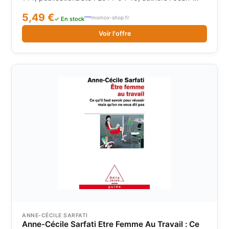
Marc Lamory, languages : french, ISBN : 2344001239
5,49 €
momox-shop.fr
✓ En stock
Voir l'offre
ANNE-CÉCILE SARFATI
Anne-Cécile Sarfati Etre Femme Au Travail : Ce