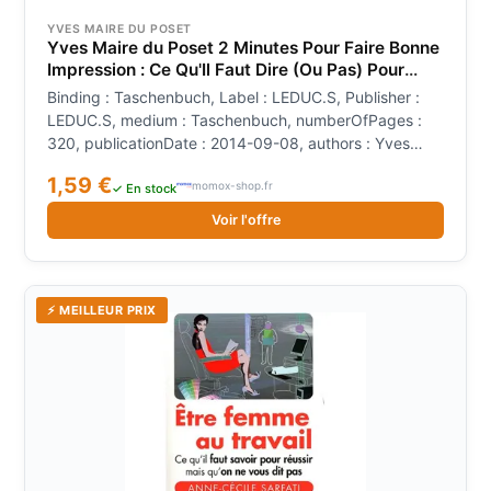
YVES MAIRE DU POSET
Yves Maire du Poset 2 Minutes Pour Faire Bonne
Impression : Ce Qu'Il Faut Dire (Ou Pas) Pour
Réussir Sa Vie Personnelle Et Professionnelle
Binding : Taschenbuch, Label : LEDUC.S, Publisher :
LEDUC.S, medium : Taschenbuch, numberOfPages :
320, publicationDate : 2014-09-08, authors : Yves
Maire du Poset, languages : french
1,59 €
momox-shop.fr
✓ En stock
Voir l'offre
⚡ MEILLEUR PRIX