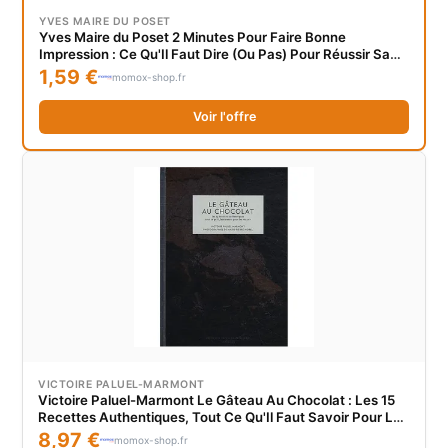
YVES MAIRE DU POSET
Yves Maire du Poset 2 Minutes Pour Faire Bonne
Impression : Ce Qu'Il Faut Dire (Ou Pas) Pour Réussir Sa
Vie Personnelle Et Professionnelle
1,59 €
momox-shop.fr
Voir l'offre
VICTOIRE PALUEL-MARMONT
Victoire Paluel-Marmont Le Gâteau Au Chocolat : Les 15
Recettes Authentiques, Tout Ce Qu'Il Faut Savoir Pour Les
Réussir
8,97 €
momox-shop.fr