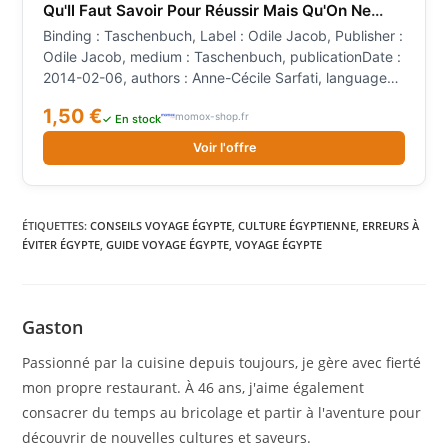
Qu'Il Faut Savoir Pour Réussir Mais Qu'On Ne
Vous Dit Pas
Binding : Taschenbuch, Label : Odile Jacob, Publisher :
Odile Jacob, medium : Taschenbuch, publicationDate :
2014-02-06, authors : Anne-Cécile Sarfati, languages :
french, ISBN : 2738130836
1,50 €
momox-shop.fr
✓ En stock
Voir l'offre
ÉTIQUETTES
:
CONSEILS VOYAGE ÉGYPTE
,
CULTURE ÉGYPTIENNE
,
ERREURS À
ÉVITER ÉGYPTE
,
GUIDE VOYAGE ÉGYPTE
,
VOYAGE ÉGYPTE
Gaston
Passionné par la cuisine depuis toujours, je gère avec fierté
mon propre restaurant. À 46 ans, j'aime également
consacrer du temps au bricolage et partir à l'aventure pour
découvrir de nouvelles cultures et saveurs.