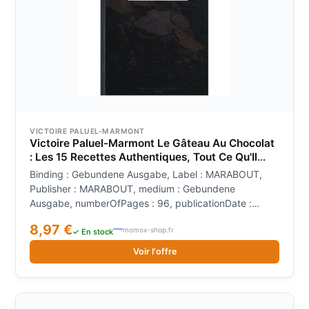
VICTOIRE PALUEL-MARMONT
Victoire Paluel-Marmont Le Gâteau Au Chocolat
: Les 15 Recettes Authentiques, Tout Ce Qu'Il
Faut Savoir Pour Les Réussir
Binding : Gebundene Ausgabe, Label : MARABOUT,
Publisher : MARABOUT, medium : Gebundene
Ausgabe, numberOfPages : 96, publicationDate :
2009-11-04, authors : Victoire Paluel-Marmont,
8,97 €
momox-shop.fr
languages : french, ISBN : 2501058585
✓ En stock
Voir l'offre