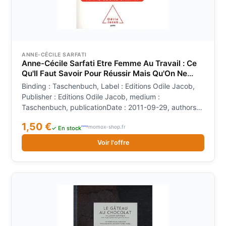
ANNE-CÉCILE SARFATI
Anne-Cécile Sarfati Etre Femme Au Travail : Ce
Qu'Il Faut Savoir Pour Réussir Mais Qu'On Ne
Vous Dit Pas
Binding : Taschenbuch, Label : Editions Odile Jacob,
Publisher : Editions Odile Jacob, medium :
Taschenbuch, publicationDate : 2011-09-29, authors :
Anne-Cécile Sarfati, Julia Dion, languages : french,
1,50 €
momox-shop.fr
ISBN : 2738127118
✓ En stock
Voir l'offre