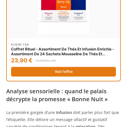
KUSMI TEA
Coffret Rituel - Assortiment De Thés Et Infusion Enrichis -
Assortiment De 24 Sachets Mousseline De Thés Et
Infusions Aromatisés - Kusmi Tea
23,90 €
Kusmitea.com
Voir l'offre
Analyse sensorielle : quand le palais
décrypte la promesse « Bonne Nuit »
La première gorgée d’une
Infusion
doit parler plus fort que
l’étiquette. Elle délivre un message olfactif et gustatif
capable de conditionner l’esprit à la
relaxation
. Dès