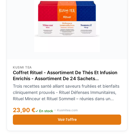
KUSMI TEA
Coffret Rituel - Assortiment De Thés Et Infusion
Enrichis - Assortiment De 24 Sachets
Mousseline De Thés Et Infusions Aromatisés -
Trois recettes santé alliant saveurs fruitées et bienfaits
Kusmi Tea
cliniquement prouvés - Rituel Défenses Immunitaires,
Rituel Minceur et Rituel Sommeil – réunies dans un
coffret.Envie de tester notre gamme santé, mais vous
23,90 €
Kusmitea.com
ne savez pas par quel Rituel commencer ? Ce coffret
✓ En stock
de 24 sachets vous invite à découvrir deux thés et une
Voir l'offre
infusion aux bienfaits cliniquement prouvés. Pour les
créer, Kusmi Tea s’est appuyé sur une innovation