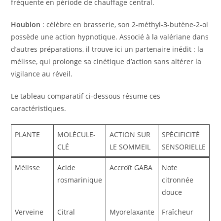
fréquente en période de chauffage central.
Houblon
: célèbre en brasserie, son 2-méthyl-3-butène-2-ol
possède une action hypnotique. Associé à la valériane dans
d’autres préparations, il trouve ici un partenaire inédit : la
mélisse, qui prolonge sa cinétique d’action sans altérer la
vigilance au réveil.
Le tableau comparatif ci-dessous résume ces
caractéristiques.
PLANTE
MOLÉCULE-
ACTION SUR
SPÉCIFICITÉ
CLÉ
LE SOMMEIL
SENSORIELLE
Mélisse
Acide
Accroît GABA
Note
rosmarinique
citronnée
douce
Verveine
Citral
Myorelaxante
Fraîcheur