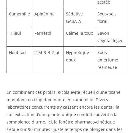
zestée
Camomille
Apigénine
Sédative
Sous-bois
GABA-A
floral
Tilleul
Farnésol
Calme la toux
Savon
végétal léger
Houblon
2-M-3-B-2-ol
Hypnotique
Sous-
doux
amertume
résineuse
En combinant ces profils, Ricola évite l’écueil d’une tisane
monotone ou trop dominante en camomille. Divers
laboratoires concurrents s’y cassent encore les dents ; la
sur-extraction d’une plante unique conduit souvent à la
somnolence diurne. Ici, la fenêtre pharmaco-cinétique
s’étale sur 90 minutes : juste le temps de plonger dans les