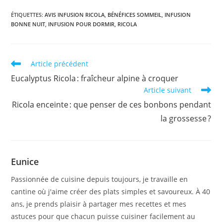
scientifique : chaque recette a été enrichie en principe
actif reconnu, pour des bienfaits concentrés. Prenez
ÉTIQUETTES
:
AVIS INFUSION RICOLA
,
BÉNÉFICES SOMMEIL
,
INFUSION
BONNE NUIT
soin de vous naturellement, en alliant efficacité et
,
INFUSION POUR DORMIR
,
RICOLA
plaisir !Rituel Défenses Immunitaires est un mélange
vitaminé de maté et de thé vert bio, efficace dès la
première tasse pour faire face aux petites fatigues
Read
Article précédent
passagères et rééquilibrer votre immunité.Rituel
more
Minceur propose une solution efficace pour vous aider
Eucalyptus Ricola : fraîcheur alpine à croquer
articles
à atteindre vos objectifs, stimuler votre métabolisme et
Article suivant
brûler des calories tout en savourant une bonne tasse
Ricola enceinte : que penser de ces bonbons pendant
de thé enrichi en extrait de thé vert. Ses saveurs ? Des
la grossesse ?
arômes naturels de fraise et de cerise sur une base de
thé vert et de maté.Rituel Sommeil est une infusion bio
aux notes de mangue, rooibos et verveine qui vous
aidera à retrouver un sommeil calme et réparateur,
Eunice
après un temps d’endormissement raccourci grâce à
son extrait de mélisse.Et si vous êtes séduit – ce dont
Passionnée de cuisine depuis toujours, je travaille en
nous ne doutons pas - passez en mode cure complète
cantine où j'aime créer des plats simples et savoureux. À 40
!
ans, je prends plaisir à partager mes recettes et mes
astuces pour que chacun puisse cuisiner facilement au