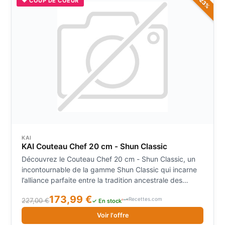
-23%
♥ COUP DE COEUR
KAI
KAI Couteau Chef 20 cm - Shun Classic
Découvrez le Couteau Chef 20 cm - Shun Classic, un
incontournable de la gamme Shun Classic qui incarne
l’alliance parfaite entre la tradition ancestrale des
sabres de samouraï japonais et les technologies de
173,99 €
Recettes.com
227,00 €
fabrication modernes. Conçu pour les passionnés
✓ En stock
exigeants comme pour les chefs professionnels, ce
Voir l'offre
couteau damas se distingue par sa qualité de coupe