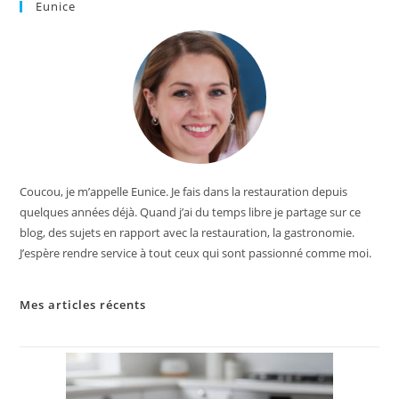
Eunice
normes de qualité les plus élevées à Hayingen, en
Allemagne, les couteaux sont dotés de lames forgées à
la main avec le WMF Diamond Cut exclusif, qui permet
une utilisation à vie sans réaffûtage*. Dotés d'une
protection efficace des doigts grâce à la conception
spéciale du crochet, les couteaux parfaitement
équilibrés tiennent parfaitement dans la main lors des
travaux de coupe quotidiens.
Coucou, je m’appelle Eunice. Je fais dans la restauration depuis
quelques années déjà. Quand j’ai du temps libre je partage sur ce
blog, des sujets en rapport avec la restauration, la gastronomie.
J’espère rendre service à tout ceux qui sont passionné comme moi.
Mes articles récents