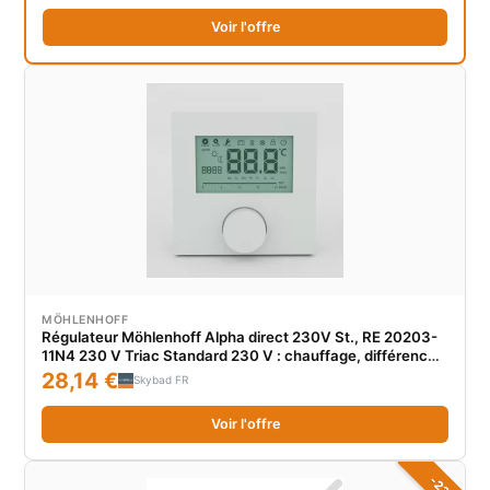
Voir l'offre
MÖHLENHOFF
Régulateur Möhlenhoff Alpha direct 230V St., RE 20203-
11N4 230 V Triac Standard 230 V : chauffage, différence
de descente fixe, entrée de descente, pour servomoteurs
28,14 €
Skybad FR
avec sens d'action NF
Voir l'offre
-23%