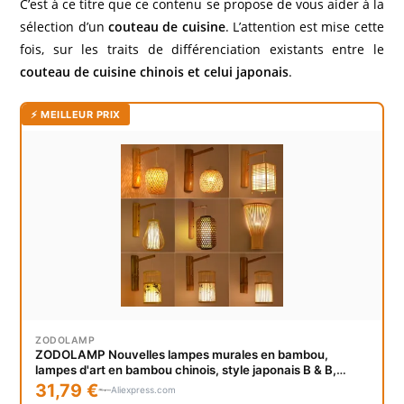
C’est à ce titre que ce contenu se propose de vous aider à la
sélection d’un
couteau de cuisine
. L’attention est mise cette
fois, sur les traits de différenciation existants entre le
couteau de cuisine chinois et celui japonais
.
⚡ MEILLEUR PRIX
ZODOLAMP
ZODOLAMP Nouvelles lampes murales en bambou,
lampes d'art en bambou chinois, style japonais B & B,
salon de thé, restaurant, couloir d'hôtel, lampes d'asie du
31,79 €
Aliexpress.com
sud-est