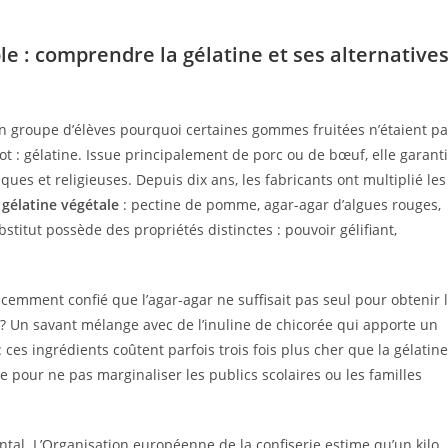
e : comprendre la gélatine et ses alternative
 un groupe d’élèves pourquoi certaines gommes fruitées n’étaient p
t : gélatine. Issue principalement de porc ou de bœuf, elle garanti
ques et religieuses. Depuis dix ans, les fabricants ont multiplié les
a
gélatine végétale
: pectine de pomme, agar-agar d’algues rouges,
itut possède des propriétés distinctes : pouvoir gélifiant,
cemment confié que l’agar-agar ne suffisait pas seul pour obtenir 
t ? Un savant mélange avec de l’inuline de chicorée qui apporte un
: ces ingrédients coûtent parfois trois fois plus cher que la gélatine
 pour ne pas marginaliser les publics scolaires ou les familles
ntal. L’Organisation européenne de la confiserie estime qu’un kilo