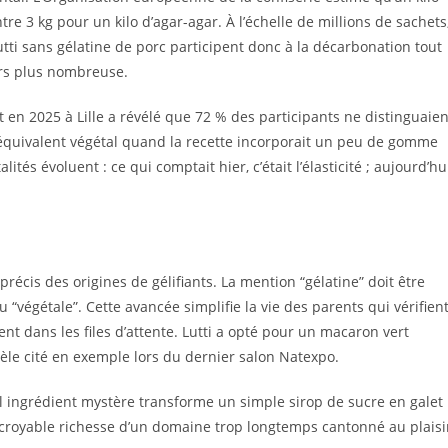
re 3 kg pour un kilo d’agar-agar. À l’échelle de millions de sachets
tti sans gélatine de porc participent donc à la décarbonation tout
rs plus nombreuse.
 en 2025 à Lille a révélé que 72 % des participants ne distinguaien
 équivalent végétal quand la recette incorporait un peu de gomme
és évoluent : ce qui comptait hier, c’était l’élasticité ; aujourd’hui
cis des origines de gélifiants. La mention “gélatine” doit être
 “végétale”. Cette avancée simplifie la vie des parents qui vérifien
ent dans les files d’attente. Lutti a opté pour un macaron vert
èle cité en exemple lors du dernier salon Natexpo.
el ingrédient mystère transforme un simple sirop de sucre en galet
l’incroyable richesse d’un domaine trop longtemps cantonné au plaisi