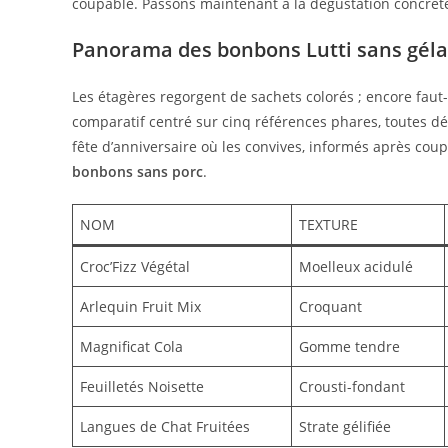
coupable. Passons maintenant à la dégustation concrèt
Panorama des bonbons Lutti sans gélati
Les étagères regorgent de sachets colorés ; encore faut-i
comparatif centré sur cinq références phares, toutes dép
fête d’anniversaire où les convives, informés après coup
bonbons sans porc
.
NOM
TEXTURE
Croc’Fizz Végétal
Moelleux acidulé
Arlequin Fruit Mix
Croquant
Magnificat Cola
Gomme tendre
Feuilletés Noisette
Crousti-fondant
Langues de Chat Fruitées
Strate gélifiée