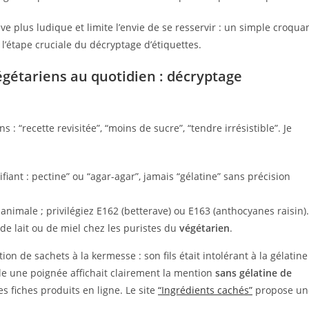
tive plus ludique et limite l’envie de se resservir : un simple croqua
 l’étape cruciale du décryptage d’étiquettes.
étariens au quotidien : décryptage
: “recette revisitée”, “moins de sucre”, “tendre irrésistible”. Je
lifiant : pectine” ou “agar-agar”, jamais “gélatine” sans précision
e animale ; privilégiez E162 (betterave) ou E163 (anthocyanes raisin).
 de lait ou de miel chez les puristes du
végétarien
.
n de sachets à la kermesse : son fils était intolérant à la gélatine
le une poignée affichait clairement la mention
sans gélatine de
les fiches produits en ligne. Le site
“Ingrédients cachés”
propose un