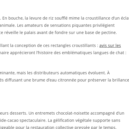
. En bouche, la levure de riz soufflé mime la croustillance d’un écla
animale. Les amateurs de sensations piquantes privilégient
ce réveille le palais avant de fondre sur une base de pectine.
aillant la conception de ces rectangles croustillants :
avis sur les
aire apprécieront l’histoire des emblématiques langues de chat :
minante, mais les distributeurs automatiques évoluent. À
rés diffusant une brume d’eau citronnée pour préserver la brillanc
s leurs desserts. Un entremets chocolat-noisette accompagné d’un
ide-cacao spectaculaire. La gélification végétale supporte sans
geable pour la restauration collective pressée par le temps.