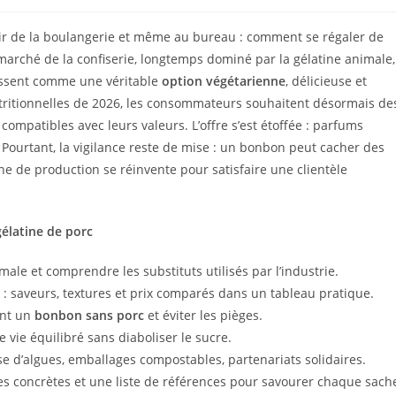
toir de la boulangerie et même au bureau : comment se régaler de
marché de la confiserie, longtemps dominé par la gélatine animale,
issent comme une véritable
option végétarienne
, délicieuse et
tritionnelles de 2026, les consommateurs souhaitent désormais de
compatibles avec leurs valeurs. L’offre s’est étoffée : parfums
 Pourtant, la vigilance reste de mise : un bonbon peut cacher des
ne de production se réinvente pour satisfaire une clientèle
gélatine de porc
ale et comprendre les substituts utilisés par l’industrie.
s : saveurs, textures et prix comparés dans un tableau pratique.
ent un
bonbon sans porc
et éviter les pièges.
vie équilibré sans diaboliser le sucre.
se d’algues, emballages compostables, partenariats solidaires.
uces concrètes et une liste de références pour savourer chaque sach