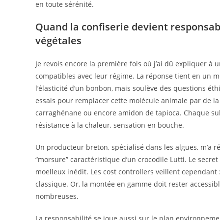
en toute sérénité.
Quand la confiserie devient responsabl
végétales
Je revois encore la première fois où j’ai dû expliquer à
compatibles avec leur régime. La réponse tient en un mo
l’élasticité d’un bonbon, mais soulève des questions éthi
essais pour remplacer cette molécule animale par de l
carraghénane ou encore amidon de tapioca. Chaque subst
résistance à la chaleur, sensation en bouche.
Un producteur breton, spécialisé dans les algues, m’a ré
“morsure” caractéristique d’un crocodile Lutti. Le secre
moelleux inédit. Les cost controllers veillent cependant 
classique. Or, la montée en gamme doit rester accessible
nombreuses.
La responsabilité se joue aussi sur le plan environneme