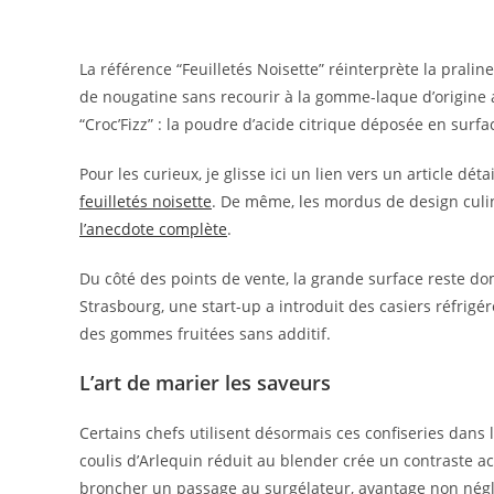
La référence “Feuilletés Noisette” réinterprète la praline
de nougatine sans recourir à la gomme-laque d’origine 
“Croc’Fizz” : la poudre d’acide citrique déposée en surfa
Pour les curieux, je glisse ici un lien vers un article dét
feuilletés noisette
. De même, les mordus de design culin
l’anecdote complète
.
Du côté des points de vente, la grande surface reste do
Strasbourg, une start-up a introduit des casiers réfrigé
des gommes fruitées sans additif.
L’art de marier les saveurs
Certains chefs utilisent désormais ces confiseries dan
coulis d’Arlequin réduit au blender crée un contraste ac
broncher un passage au surgélateur, avantage non négli