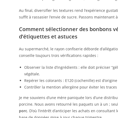
Au final, diversifier les textures rend l’expérience gusta
suffit à rassasier l’envie de sucre. Passons maintenant à
Comment sélectionner des bonbons vég
d’étiquettes et astuces
Au supermarché, le rayon confiserie déborde d’allégations 
conseille toujours trois vérifications rapides :
Observer la liste d’ingrédients : elle doit préciser “gé
végétale.
Repérer les colorants : E120 (cochenille) est d’origin
Contrôler la mention allergène pour éviter les traces
Je me souviens d’une mère paniquée lors d’une distributio
porcine. Nous avons retourné les paquets un à un ; seu
porc
. D’où l’intérêt d’anticiper les achats en consultant 
base de données mise à jour chaque trimestre.