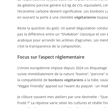
de gélatine porcine génère 6,5 kg de CO₂ équivalent, cont
l’économie carbone devient significative. Les bonbons Lu
en ouvrant la porte à une clientèle
végétarienne
toujou
Reste la question du goût. Un panel dégustation conduit
pas la différence entre un “Shokobon” classique et son
arabique pour arrondir les arômes d’agrumes. Les mentalit
c’est la transparence de la composition.
Focus sur l’aspect réglementaire
L’Union européenne impose depuis 2024 un étiquetage pré
suivie immédiatement de la nature “bovine”, “porcine” ou
la compatibilité de
bonbons végétariens
à la hâte, souv
“Veggie Friendly” apposé sur l’avant du paquet : un mod
Je clôture souvent mes ateliers par une devinette : “Qu
fruité ?” La réponse varie selon les cultures et révèle 