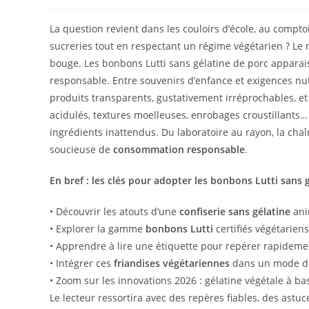
La question revient dans les couloirs d’école, au comp
sucreries tout en respectant un régime végétarien ? Le 
bouge. Les bonbons Lutti sans gélatine de porc appara
responsable. Entre souvenirs d’enfance et exigences nu
produits transparents, gustativement irréprochables, et 
acidulés, textures moelleuses, enrobages croustillants…
ingrédients inattendus. Du laboratoire au rayon, la chaî
soucieuse de
consommation responsable
.
En bref : les clés pour adopter les bonbons Lutti sans 
• Découvrir les atouts d’une
confiserie sans gélatine
anim
• Explorer la gamme
bonbons Lutti
certifiés végétarien
• Apprendre à lire une étiquette pour repérer rapidem
• Intégrer ces
friandises végétariennes
dans un mode de 
• Zoom sur les innovations 2026 : gélatine végétale à ba
Le lecteur ressortira avec des repères fiables, des ast