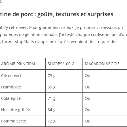
e.
ne de porc : goûts, textures et surprises
l s’y retrouver. Pour guider les curieux, je propose ci-dessous un
ourvues de gélatine animale. J’ai testé chaque confiserie lors d’u
, furent stupéfaits d’apprendre qu’ils venaient de croquer des
ARÔME PRINCIPAL
SUCRES/100 G
MACARON VEGGIE
Citron vert
73 g
Oui
Framboise
69 g
Oui
Cola épicé
71 g
Oui
Noisette grillée
64 g
Oui
Pomme verte
72 g
Oui