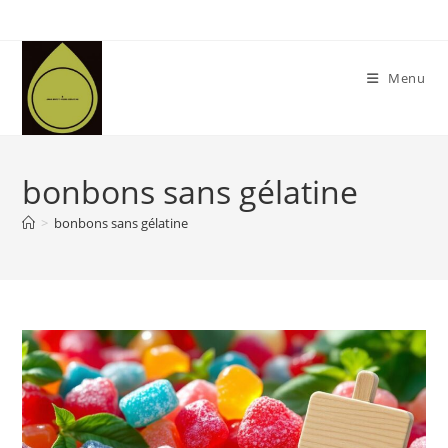
Skip
to
content
Menu
bonbons sans gélatine
>
bonbons sans gélatine