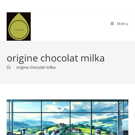
Skip
to
content
Menu
origine chocolat milka
>
origine chocolat milka