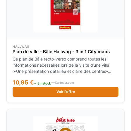
HALLWAG
Plan de ville - Bâle Hallwag - 3 in 1 City maps
Ce plan de Bâle recto-verso comprend toutes les
informations nécessaires lors de la visite d’une ville
:•Une présentation détaillée et claire des centres-
villes•Une représentation en 3D des bâtiments
10,95 €
Cartovia.com
particulièrement marquants•Brève description en
✓ En stock
quatre langues des 16 endroits à voir en priorité
Voir l'offre
complétée par des images attrayantes•Informations
utiles pour un voyage réussi (carte des environs, plan
des transports publics, informations de voyage,
tableau climatique, répertoire des rues
importantes)•Compléments d’informations ou
actualisations via code QR (aéroports, transports,