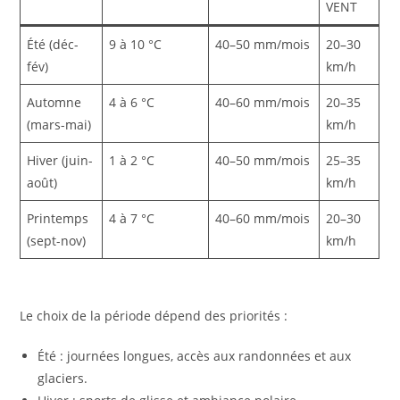
VENT
Été (déc-
9 à 10 °C
40–50 mm/mois
20–30
fév)
km/h
Automne
4 à 6 °C
40–60 mm/mois
20–35
(mars-mai)
km/h
Hiver (juin-
1 à 2 °C
40–50 mm/mois
25–35
août)
km/h
Printemps
4 à 7 °C
40–60 mm/mois
20–30
(sept-nov)
km/h
Le choix de la période dépend des priorités :
Été : journées longues, accès aux randonnées et aux
glaciers.