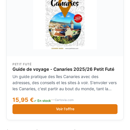
expositions…).
PETIT FUTÉ
Guide de voyage - Canaries 2025/26 Petit Futé
Un guide pratique des îles Canaries avec des
adresses, des conseils et les sites à voir. S'envoler vers
les Canaries, c'est partir au bout du monde, tant la
destination tient sa promesse d'exotisme. Beautés
15,95 €
Cartovia.com
insolites et mystérieuses qui jadis inspirèrent les
✓ En stock
mythes et légendes, les terres des Canaries sont
Voir l'offre
étonnement variées : roches volcaniques, végétation
subtropicale, luxuriante, dunes de sable à perte de
vue... Ici les paysages changeants font perdre la