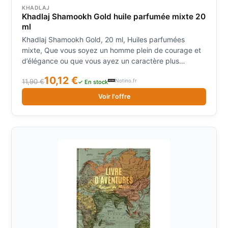
KHADLAJ
Khadlaj Shamookh Gold huile parfumée mixte 20
ml
Khadlaj Shamookh Gold, 20 ml, Huiles parfumées
mixte, Que vous soyez un homme plein de courage et
d’élégance ou que vous ayez un caractère plus
fougueux, l’huile parfumée pour homme Khadlaj
10,12 €
Notino.fr
11,90 €
Shamookh Gold saura mettre en évidence ce que vous
✓ En stock
souhaitez faire voir au monde qui vous entoure. parfum
Voir l'offre
floral parfum gourmand