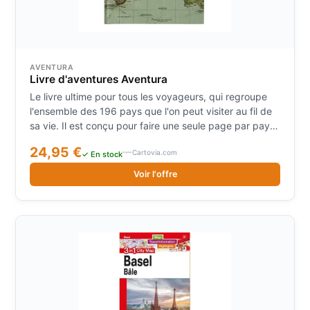
AVENTURA
Livre d'aventures Aventura
Le livre ultime pour tous les voyageurs, qui regroupe
l'ensemble des 196 pays que l'on peut visiter au fil de
sa vie. Il est conçu pour faire une seule page par pays.
Même si l'on ne prévoit pas de parcourir le monde
24,95 €
Cartovia.com
entier, il est simple et idéal d'utilisation pour conserver
✓ En stock
ses souvenirs et expériences de voyages vécus ! La
Voir l'offre
mémoire du voyageur en un seul endroit, le cadeau
parfait d'une grande qualité pour tous les amoureux de
voyages .