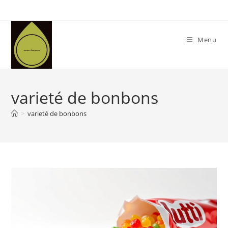
Skip
to
content
Menu
varieté de bonbons
>
varieté de bonbons