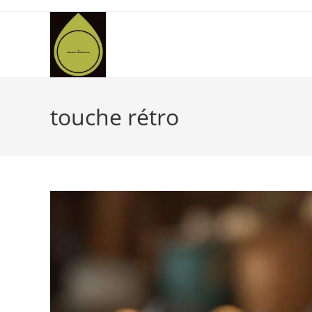
Skip
to
content
touche rétro