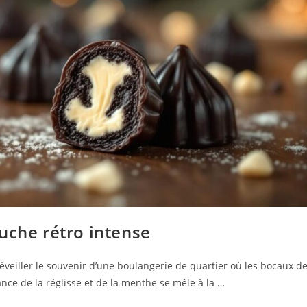
uche rétro intense
veiller le souvenir d’une boulangerie de quartier où les bocaux d
liance de la réglisse et de la menthe se mêle à la …