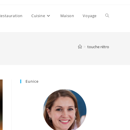
Toggle
Restauration
Cuisine
Maison
Voyage
website
>
touche rétro
search
Eunice