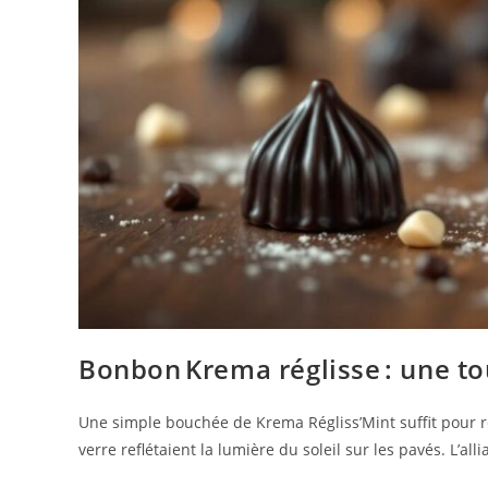
Bonbon Krema réglisse : une to
Une simple bouchée de Krema Régliss’Mint suffit pour ré
verre reflétaient la lumière du soleil sur les pavés. L’al