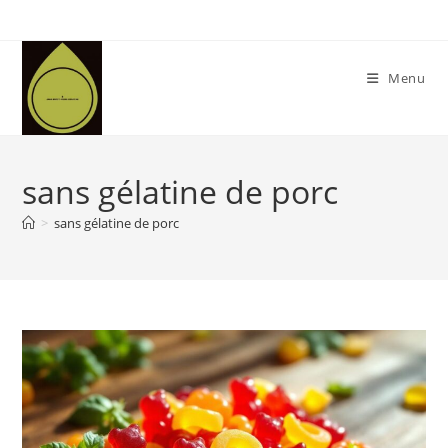
Skip
to
content
Menu
sans gélatine de porc
>
sans gélatine de porc