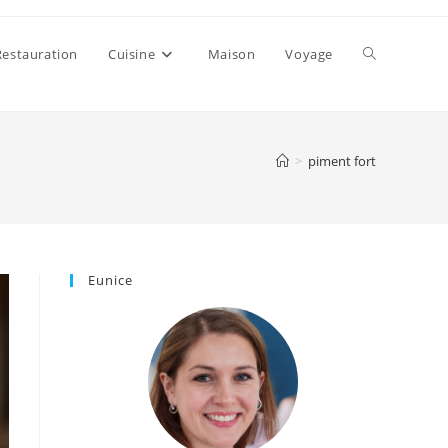
Toggle
Restauration
Cuisine
Maison
Voyage
website
>
piment fort
search
Eunice