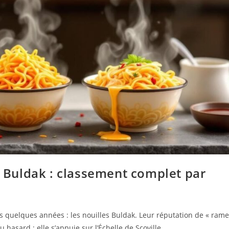
es Buldak : classement complet par
s quelques années : les nouilles Buldak. Leur réputation de « ram
du hasard ; elle s’appuie sur l’Échelle de Scoville, …