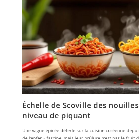
Échelle de Scoville des nouill
niveau de piquant
Une vague épicée déferle sur la cuisine coréenne depui
de l’enfer » fascine, mais leur brûlure n’est pas le fruit 