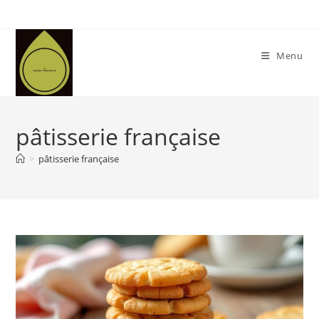
Skip
to
content
Menu
pâtisserie française
>
pâtisserie française