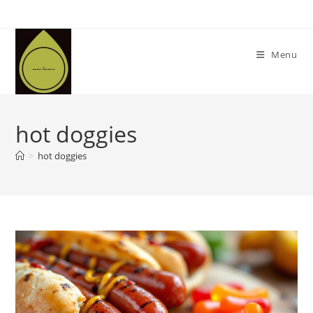
Skip
to
content
Menu
hot doggies
>
hot doggies