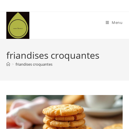
Skip
to
content
Menu
friandises croquantes
>
friandises croquantes