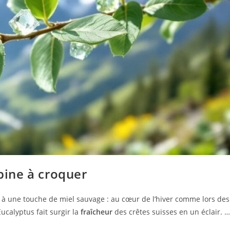
lpine à croquer
à une touche de miel sauvage : au cœur de l’hiver comme lors des
calyptus fait surgir la
fraîcheur
des crêtes suisses en un éclair. …