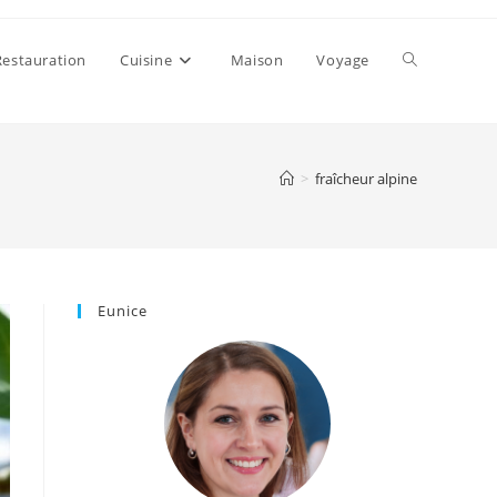
Toggle
Restauration
Cuisine
Maison
Voyage
website
>
fraîcheur alpine
search
Eunice