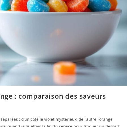
ange : comparaison des saveurs
éparées : d’un côté le violet mystérieux, de l’autre l’orange
e, quand je guettais la fin du service pour troquer un dessert