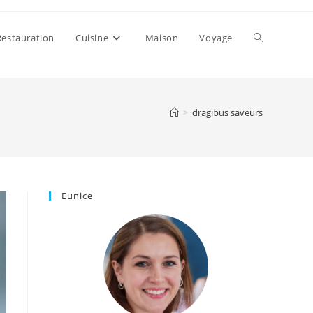
Toggle
Restauration
Cuisine
Maison
Voyage
website
>
dragibus saveurs
search
Eunice