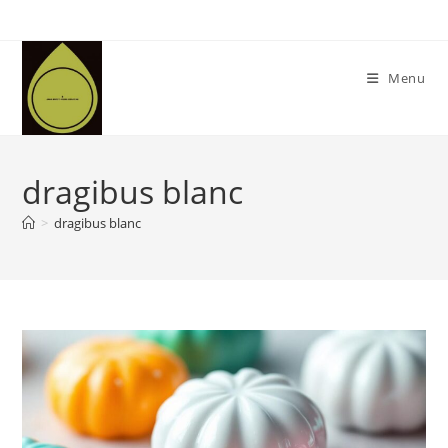
Skip
to
content
Menu
dragibus blanc
>
dragibus blanc