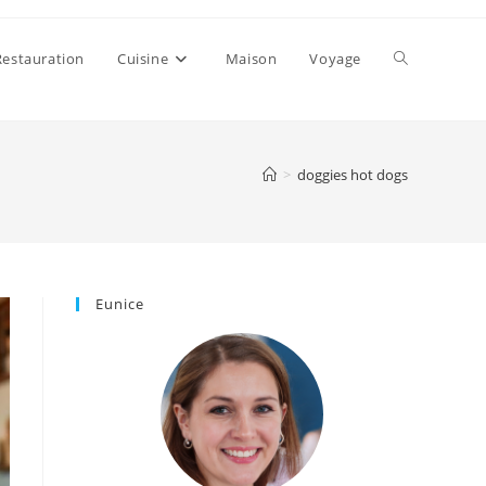
Toggle
Restauration
Cuisine
Maison
Voyage
website
>
doggies hot dogs
search
Eunice