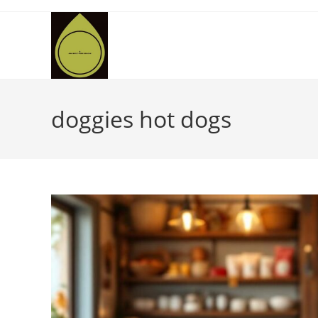
Skip
to
content
doggies hot dogs