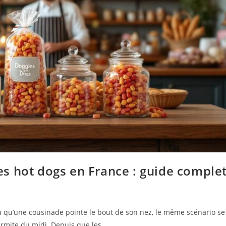
s hot dogs en France : guide comple
ou qu’une cousinade pointe le bout de son nez, le même scénario se
marmite du midi. Depuis que les …