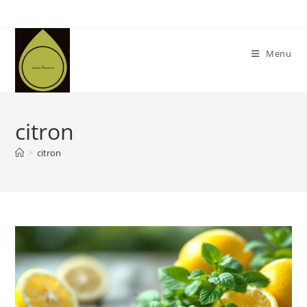
Skip
to
content
Menu
citron
>
citron