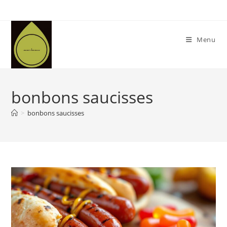
Skip
to
content
Menu
bonbons saucisses
>
bonbons saucisses