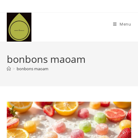
Skip
to
content
Menu
bonbons maoam
>
bonbons maoam