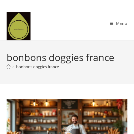
Skip
to
content
Menu
bonbons doggies france
>
bonbons doggies france